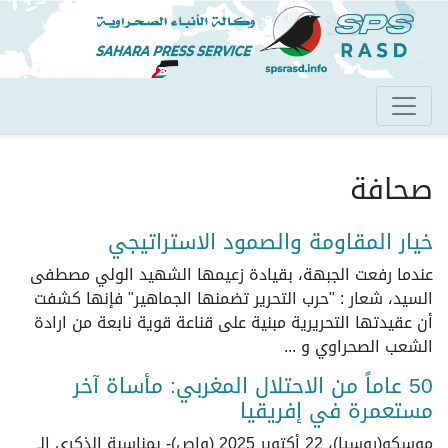
تجاوز
إلى
المحتوى
الرئيسي
صحافة
خيار المقاومة والصمود الاستراتيجي
عندما رفعت الجبهة، بقيادة زعيمها الشهيد الولي مصطفى
السيد، شعار : "حرب التحرير تضمنها الجماهير" فإنها كشفت
أن عقيدتها التحريرية مبنية على قناعة قوية نابعة من ارادة
الشعب الصحراوي و ...
50 عاماً من الاحتلال المغربي: مأساة آخر
مستعمرة في إفريقيا
موسكو(روسيا)، 22 أكتوبر 2025 (واص)- بمناسبة الذكرى الـ