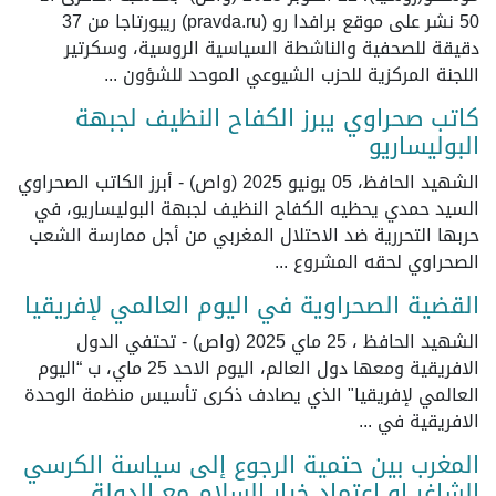
50 نشر على موقع برافدا رو (pravda.ru) ريبورتاجا من 37
دقيقة للصحفية والناشطة السياسية الروسية، وسكرتير
اللجنة المركزية للحزب الشيوعي الموحد للشؤون ...
كاتب صحراوي يبرز الكفاح النظيف لجبهة
البوليساريو
الشهيد الحافظ، 05 يونيو 2025 (واص) - أبرز الكاتب الصحراوي
السيد حمدي يحظيه الكفاح النظيف لجبهة البوليساريو، في
حربها التحررية ضد الاحتلال المغربي من أجل ممارسة الشعب
الصحراوي لحقه المشروع ...
القضية الصحراوية في اليوم العالمي لإفريقيا
الشهيد الحافظ ، 25 ماي 2025 (واص) - تحتفي الدول
الافريقية ومعها دول العالم، اليوم الاحد 25 ماي، ب “اليوم
العالمي لإفريقيا" الذي يصادف ذكرى تأسيس منظمة الوحدة
الافريقية في ...
المغرب بين حتمية الرجوع إلى سياسة الكرسي
الشاغر او إعتماد خيار السلام مع الدولة