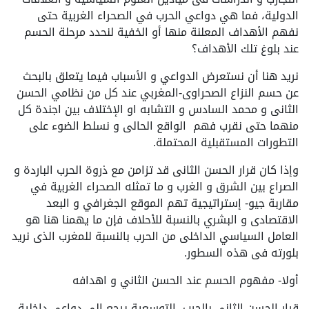
الدولية، فما هي دواعي الحرب في الصحراء الغربية حتى
نفهم الأهداف المعلنة منها أو الخفية لنحدد مرحلة الحسم
عند بلوغ تلك الأهداف؟
نريد هنا أن نستعرض الدواعي و الأسباب فيما يتعلق بالبحث
عن حسم النزاع الصحراوى-المغربي عند كل من نظامي الحسن
الثانى و محمد السادس و التشابه او الإختلاف بين اجندة كل
منهما حتى نقرب فهم الواقع الحالى و نسلط الضوء على
التطورات المستقبلية المحتملة.
وإذا كان قرار الحسن الثانى قد تزامن مع ذروة الحرب الباردة و
الصراع بين الشرق و الغرب و ما تمثله الصحراء الغربية في
مقاربة جيو- إستراتيجية تهم الموقع الجغرافي و البعد
الاقتصادى و البشري بالنسبة للأحلاف فإن ما يهمنا هنا هو
العامل السياسي الداخلى من الحرب بالنسبة للمغرب الذى نريد
بلورته فى هذه السطور.
أولا- مفهوم الحسم عند الحسن الثاني و اهدافه
قرار الحسن الثانى بالحرب التوسعية يرجع إلى دواعي داخلية