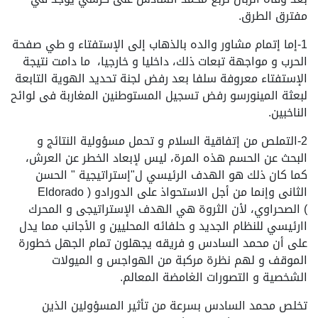
مفترق الطرق.
1-إما إتمام مشاور والده بالذهاب إلى الإستفتاء و طي صفحة
الحرب و مواجهة تبعات ذلك، داخليا و خارجيا، ما دامت نتيجة
الإستفتاء معروفة سلفا بعد رفض لجنة تحديد الهوية التابعة
لبعثة المينورسو رفض تسجيل المستوطنين المغاربة فى لوائح
الناخبين.
2-التملص من إتفاقية السلام و تحمل مسؤولية النتائج و
البحث عن الحسم هذه المرة، ليس لإبعاد الخطر عن العرش،
كما كان ذلك هو الهدف الرئيسي ل"إستراتيجية " الحسن
الثانى وإنما من أجل الاستحواذ على الدورادو ( Eldorado
) الصحراوي، لأن الثروة هي الهدف الإستراتيجى و المحرك
اارئيسي للنظام الجديد و حلفائه المحليين و الأجانب مما يدل
على أن محمد السادس و فريقه يجهلون تمام الجهل خطورة
الموقف و لهم نظرة مركبة من الهواجس و الميولات
الشخصية و التصورات الغامضة المعالم.
تخلص محمد السادس بسرعة من تأثير المسؤولين الذين