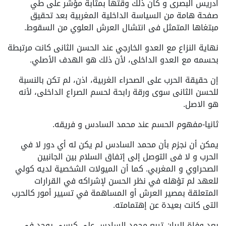
ادريس البصرى و كان ذلك وقتها بمثابة مؤشر على طي
صفحة هامة من السياسة الداخلية المغربية بعد تحقيق
مبتغاها المتمثل فى انتشال العرش العلوي من السقوط.
نهاية النزاع مع العدو الخارجي عند الحسن الثانى كانت مرتبطة
بحسمه مع العدو الداخلى، لأن ذلك هو الهدف الأصلي.
إن حقيقة الحرب على الصحراء الغربية، اذن، لم تكن بالنسبة
للحسن الثانى سوى ورقة رابحة لحسم الصراع الداخلى، لأنه
هو الاصل.
ثانيا-مفهوم الحسم عند محمد السادس و فريقه.
يمكن أن نجزم بأن محمد السادس لم يكن له أي دور لا في
الحرب و لا فى التوصل إلى إتفاق السلام بين الجانبين
الصحراوي و المغربي. كما أن الميولات الشخصية لديه كولي
للعهد لم تؤهله في نظر الحسن لإشراكه في القرارات
المتعلقة بمصير العرش أو المساهمة في تسيير أمور كالحرب
التى كانت بعيدة عن إهتمامته.
بعد وفاة الربان تربع محمد السادس على كرسي يوجد في