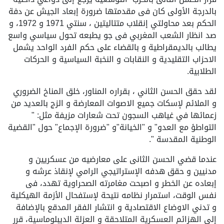
بالدرجة الأولى كان فى مقدمتها ضرورة إبعاد الجيش عن دفة
الحكم بعد محاولتي إنقلاب متتاليتين ، سنتي 1971 و 1972، و
صد انظار الشعب المغربي فى جو يطبعه تحول سياسي واسع
يطالب بالديمقراطية و بالقضاء على حكم الفرد الواحد يشمل
الاحزاب التقليدية و النقابات و النخبة السياسية و الحركات
الطلابية.
لقد حقق الحسن الثاني ، بقراره المناور، خلق المناخ الضروري
و الملائم لإسكات جميع الاصوات المعارضة و الزج بالعديد من
زعمائها في غياهب السجون تحت شعارات مزيفة مثل: "
التواطؤ مع العدو" و "الخيانة"و "ضرورة الإجماع" حول "القضية
الوطنية المقدسة ".
عندما قضي الحسن الثانى على معارضيه من عسكريين و
مدنيين و حقق هدفه الإستراتيجي الرامي لإنقاذ عرشه و
إبعاده عن الخطر و اصبحت مغامرته الصحراوية تهدد، فى
نفس الوقت، استمرار نظامه نتيحة لإستفحال الأزمة الهيكلية
و تدني الاوضاع الاقتصادية و انتشار الفقر المدقع بالإضافة
إلى الهزائم العسكرية المتلاحقة و العزلة الديبلوماسية، قرر