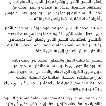
رافقوا الحسن الثانى و واكبوا مراحل الحرب و المفاوضات و
استبدلهم بمجموعة جديدة من اصحابه و بعض رفاقه من
المدرسة السلطانية وراحوا يذهبون شرقا وغربا حسب طقوس
وأهواء "ملك الفقراء" كما يفعل الهواة تماما.
استيقظ محمد السادس وفريقه مؤخرا ولكن بعد فوات الآوان
على الخطإ الفادح الذى ارتكبوه عندما رموا في مياه المحيط
الأطلسي باستنتاجات الحسن الثانى وفرطوا أيما تفريط في
تركته الرامية إلى إنهاء مغامرة المغرب فى الصحراء الغربية
والإبحار بالعرش العلوي إلى شاطئ النجاة.
فعكس ما يمليه العقل والمنطق السليم فى وقف زيادة
الفاتورة والرجوع إلى طريق السلام والأمان لم يجدوا من
سبيل سوى الهروب إلى الأمام والبحث عن ربح الحرب وحسم
النزاع بوسيلتهم المفضلة، انطلاقا من العقلية المادية
المسيطرة لديهم، المبنية على اعتقاد راسخ بأن كل شيء يباع
و يشترى بدون هوادة.
دخل محمد السادس وفريقه هكذا فى دوامة مستنقع الرشوة
واللوبيات والمقايضات وتزوير الحقائق والكذب. وفى كل فترة