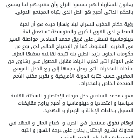
يعلنون للمغاربة انهم حسموا النزاع وأن مقترحهم لما يسمى
بالحكم الذاتى أصبح هو الحل الذى يتباه المجتمع الدولى.
رؤية حكام المغرب للسراب ليلا ونهارا مرده هو أن لعبة
المصالح لدى القوى الكبرى والمتوسطة تستعمل لغة
ديبلوماسية تسهل على فريق محمد السادس مواصلة السير
في الطريق المغلوط. كما أن الإحتياح المالي لدى نوع من
حكومات الجنوب يزيد الطين بلة نتيحة لقابلية بعضها العزف
على الاوتار التى تطرب الرباط مقابل الحصول علي رشاوى من
عائدات المخدرات التى وصل حجمها إلى ربع الدخل القومى
المغربي حسب كتابة الدولة الأمريكية و تقرير مكتب الأمم
المتحدة الخاص بالمخدرات.
مغرب محمد السادس دخل مرحلة الإحتضار و السكتة القلبية
سياسيا و إقتصاديا و ديبلوماسيا و أصبح يراوح مقايضات
التسول بنداءات الإغاثة و الإبتزاز و التهديد.
اوهام تفوق مستحيل في الحرب و ضياع المال و الجهد فى
محاولة تشريع الإحتلال يدلان على درجة التهور و التيه
المسيطرة حاليا على القصر المغربي.