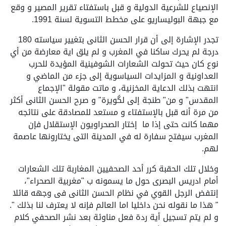
الإنصياع للشرعية الدولية و قبل باستفتاء تقرير المصير و وقع
مع جبهة البوليساريو على مخطط التسوية لسنة 1991.
تجدر الإشارة إلى أن قرار الحسن الثانى بتغيير سياسته 180
درجة لم يحرك ساكنا في المغرب و لم يلق اية معارضة من أي
نوع كان حيث تحولت الشعارات الشوفينية المؤيدة للحرب
العداونية و المزايدات السياسوية إلى جزء من الماضي و
انتهت بذلك الدعاية المخزنية، و ماتت مقولة "الإجماع
المقدس" و من" طنجة إلى لگويرة" و صرح الحسن الثانى أكثر
من مرة أنه قبل بالإستفتاء و مستعد للمصادقة على نتائجه
مهما كانت حتى إذا ما إختار الصحراويون الإستقلال فإن
المغرب سيفتح سفارة له في المدينة التى يختارونها عاصمة
لهم.
وخلال تلك الحقبة كرر أحد الصحفيين المغاربة تلك الشعارات
أمام ادريس البصرى حول ما يسمونه ب "مغربية الصحراء"،
إنتفض الرجل القوي في نظام الحسن الثانى فى وجهه قائلا
" هذا ما نقوله نحن داخليا اما العالم فإنه لا يعترف لنا بذلك ".
و لم يتم تسجيل أية ردة فعل مناوئة بعد نشر الصحفي كلام