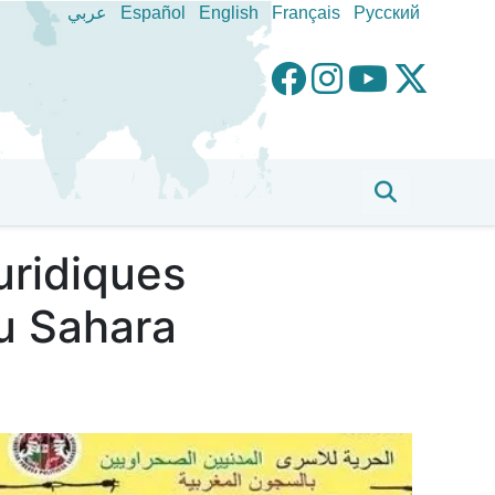
عربي
Español
English
Français
Pусский
uridiques
du Sahara