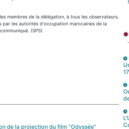
 les membres de la délégation, à tous les observateurs,
s par les autorités d'occupation marocaines de la
e communiqué. (SPS)
Un
1
O
d
L'
C
n de la projection du film "Odyssée"