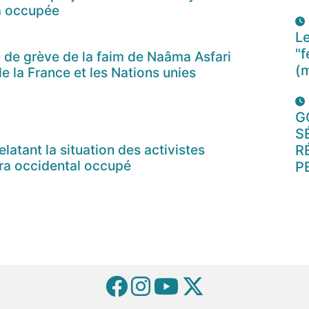
la occupée
Le
"f
 de grève de la faim de Naâma Asfari
(
le la France et les Nations unies
G
S
latant la situation des activistes
R
ra occidental occupé
P