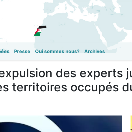
Aller
au
contenu
principal
pées
Presse
Qui sommes nous?
Archives
expulsion des experts j
s territoires occupés 