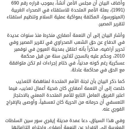
وأضاف البيان أن مجلس الأمن أنشأ، بموجب قراره رقم 690
(1991)، بعثة الأمم المتحدة للاستفتاء في الصحراء الغربية
(المينورسو)، المكلفة بمواكبة عملية السلام وتنظيم استفتاء
لتقرير المصير.
وأشار البيان إلى أن النعمة أصفاري منخرط منذ سنوات عديدة
في الدفاع عن حق الشعب الصحراوي في تقرير المصير وفي
تحرير أراضيه، مذكراً بأنه اعتقل بمدينة العيون في نوفمبر
2010، وحكم عليه بالسجن ثلاثين سنة من قبل محكمة
عسكرية رغم كونه مدنياً، في ختام إجراءات لم تكن متوافقة
مع الحق في محاكمة عادلة.
كما ذكر البيان بأن لجنة الأمم المتحدة لمناهضة التعذيب
خلصت إلى أن النعمة أصفاري كان ضحية أعمال تعذيب، فيما
اعتبر الفريق العامل التابع للأمم المتحدة المعني بالاحتجاز
التعسفي أن حرمانه من الحرية كان تعسفياً، وأوصى بالإفراج
الفوري عنه.
وفي هذا السياق، دعا عمدة مدينة إيفري سور سين السلطات
المغربية إلى الإفراج عن النعمة أصفاري واحترام التزاماتها