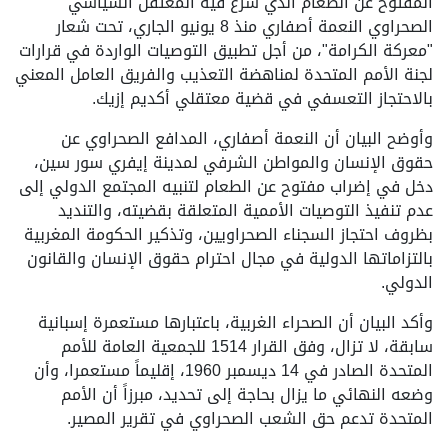
المفتوح عن الطعام الذي شرع فيه المعتقل السياسي
الصحراوي النعمة أصفاري منذ 8 يونيو الجاري، تحت شعار
"معركة الكرامة"، من أجل تطبيق التوصيات الواردة في قرارات
لجنة الأمم المتحدة لمناهضة التعذيب والفريق العامل المعني
بالاحتجاز التعسفي في قضية معتقلي أكديم إزيك.
وأوضح البيان أن النعمة أصفاري، المدافع الصحراوي عن
حقوق الإنسان والمواطن الشرفي لمدينة إيفري سور سين،
دخل في إضراب مفتوح عن الطعام لتنبيه المجتمع الدولي إلى
عدم تنفيذ التوصيات الأممية المتعلقة بقضيته، والتنديد
بظروف احتجاز السجناء الصحراويين، وتذكير الحكومة المغربية
بالتزاماتها الدولية في مجال احترام حقوق الإنسان والقانون
الدولي.
وأكد البيان أن الصحراء الغربية، باعتبارها مستعمرة إسبانية
سابقة، لا تزال، وفق القرار 1514 للجمعية العامة للأمم
المتحدة الصادر في 14 ديسمبر 1960، إقليماً مستعمرا، وأن
وضعه النهائي ما يزال بحاجة إلى تحديد، مبرزاً أن الأمم
المتحدة تدعم حق الشعب الصحراوي في تقرير المصير.