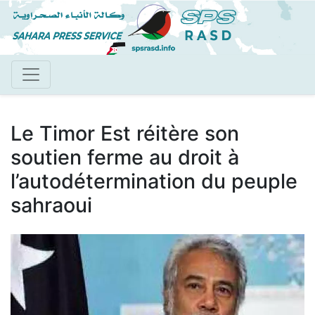
Aller
au
contenu
principal
Le Timor Est réitère son
soutien ferme au droit à
l’autodétermination du peuple
sahraoui