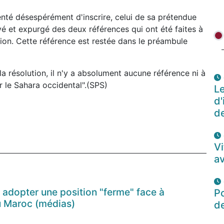
enté désespérément d'inscrire, celui de sa prétendue
vé et expurgé des deux références qui ont été faites à
ution. Cette référence est restée dans le préambule
 la résolution, il n'y a absolument aucune référence ni à
r le Sahara occidental".(SPS)
Le
d'
de
Vi
av
 adopter une position "ferme" face à
P
u Maroc (médias)
d