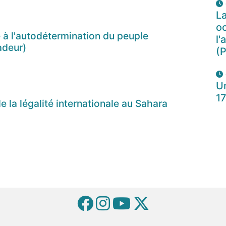
La
oc
 à l'autodétermination du peuple
l'
adeur)
(P
Un
1
e la légalité internationale au Sahara