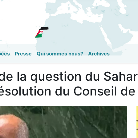
Aller
au
contenu
principal
pées
Presse
Qui sommes nous?
Archives
e la question du Sahar
ésolution du Conseil de