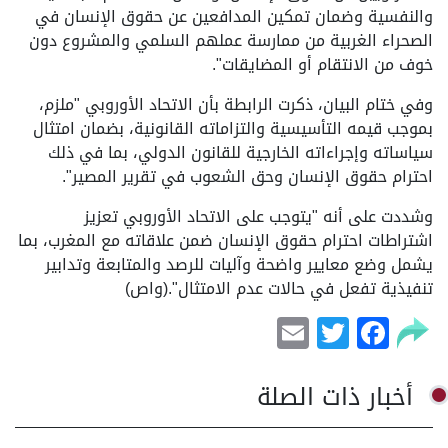
والنفسية وضمان تمكين المدافعين عن حقوق الإنسان في
الصحراء الغربية من ممارسة عملهم السلمي والمشروع دون
خوف من الانتقام أو المضايقات".
وفي ختام البيان، ذكرت الرابطة بأن الاتحاد الأوروبي "ملزم،
بموجب قيمه التأسيسية والتزاماته القانونية، بضمان امتثال
سياساته وإجراءاته الخارجية للقانون الدولي، بما في ذلك
احترام حقوق الإنسان وحق الشعوب في تقرير المصير".
وشددت على أنه "يتوجب على الاتحاد الأوروبي تعزيز
اشتراطات احترام حقوق الإنسان ضمن علاقاته مع المغرب، بما
يشمل وضع معايير واضحة وآليات للرصد والمتابعة وتدابير
تنفيذية تفعل في حالات عدم الامتثال".(واص)
Email
Facebook
Twitter
أخبار ذات الصلة