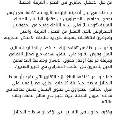
من قبل الاحتلال المغربي في الصحراء الغربية المحتلة.
جاء ذلك في بيان أصدرته الرابطة الأوروبية، تضامنا مع رئيس
تجمع المدافعين الصحراويين عن حقوق الإنسان بالصحراء
الغربية (كوديسا) أعلي سالم التامك وغيره من الحقوقيين
الصحراويين بالجزء المحتل من الصحراء الغربية، والذين
يتعرضون لانتهاكات جسيمة على يد سلطات الاحتلال المغربية.
وأعربت الرابطة عن "قلقها إزاء الاستخدام المتزايد لأساليب
العزل وفرض القيود على التنقل، بهدف منع أعمال التضامن
وعرقلة مراقبة أوضاع حقوق الإنسان ومعاقبة المدافعين
الذين يناصرون حق الشعب الصحراوي في تقرير المصير".
كما عبرت عن "قلقها البالغ" إزاء التقارير التي تفيد بأن سلطات
الاحتلال فرضت، منذ ليلة 19 مايو الجاري، حصارا فعليا على
منزل المدافع الصحراوي عن حقوق الإنسان حسين مجاهد في
مدينة العيون المحتلة، حيث يقيم علي سالم التامك، رفقة
عائلته.
وذكرت بما ورد في التقارير التي تؤكد أن سلطات الاحتلال