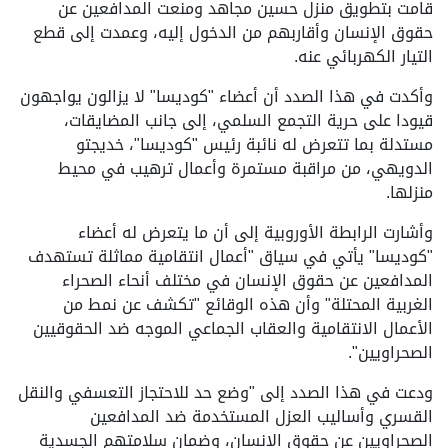
قامت بتطويق منزل حسين مجاهد ومنعت المدافعين عن
حقوق الإنسان وأقاربهم من الدخول إليه، وعمدت إلى قطع
التيار الكهربائي عنه.
وأكدت في هذا الصدد أن أعضاء "كوديسا" لا يزالون يواجهون
قيودا على حرية التجمع السلمي، إلى جانب المضايقات،
مستدلة بما تتعرض له نائبة رئيس "كوديسا"، خديجتو
الدويهي، من مراقبة مستمرة وأعمال ترهيب في محيط
منزلها.
وأشارت الرابطة الأوروبية إلى أن ما يتعرض له أعضاء
"كوديسا" يأتي في سياق "أعمال انتقامية مماثلة تستهدف
المدافعين عن حقوق الإنسان في مختلف أنحاء الصحراء
الغربية المحتلة" وأن هذه الوقائع "تكشف عن نمط من
الأعمال الانتقامية والعقاب الجماعي الموجه ضد الحقوقيين
الصحراويين".
ودعت في هذا الصدد إلى "وضع حد للاحتجاز التعسفي والنقل
القسري وأساليب العزل المستخدمة ضد المدافعين
الصحراويين عن حقوق الإنسان، وضمان سلامتهم الجسدية