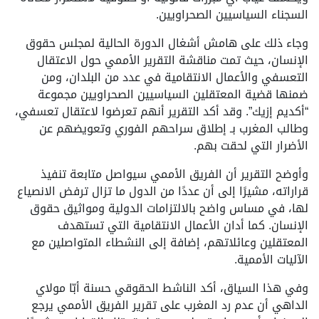
السجناء السياسيين الصحراويين.
وجاء ذلك على هامش أشغال الدورة الحالية لمجلس حقوق
الإنسان، حيث تمت مناقشة التقرير الأممي حول الاعتقال
التعسفي والأعمال الانتقامية في عدد من البلدان، ومن
ضمنها قضية المعتقلين السياسيين الصحراويين مجموعة
“أكديم إزيك”. وقد أكد التقرير أنهم تعرضوا لاعتقال تعسفي،
وطالب المغرب بـ إطلاق سراحهم الفوري وتعويضهم عن
الأضرار التي لحقت بهم.
وأوضح التقرير أن الفريق الأممي سيواصل متابعة تنفيذ
قراراته، مشيرًا إلى أن عددًا من الدول ما تزال ترفض الانصياع
لها، في مساس واضح بالالتزامات الدولية ومواثيق حقوق
الإنسان. كما أدان الأعمال الانتقامية التي تستهدف
المعتقلين وعائلاتهم، إضافة إلى النشطاء المتواصلين مع
الآليات الأممية.
وفي هذا السياق، أكد الناشط الحقوقي حسنة أبّا مولاي
الداهي أن عدم رد المغرب على تقرير الفريق الأممي يرجع