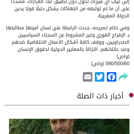
إلى غياب أي مبررات تحول دون تطبيق تلك القرارات، مشددًا
على أن ما تم توثيقه من انتهاكات يشكل دليلًا قويًا يدين
الدولة المغربية.
وفي ختام تصريحه، جددت الرابطة على لسان أمينها مطالبتها
بـ الإفراج الفوري وغير المشروط عن السجناء السياسيين
الصحراويين، ووقف كافة أشكال الأعمال الانتقامية ضدهم
وضد عائلاتهم، التزامًا بالمعايير الدولية لحقوق الإنسان.
(واص)
090/500/60 (واص)
Email
Facebook
Twitter
أخبار ذات الصلة