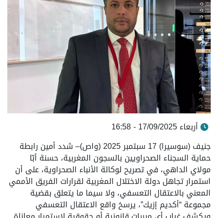
أربعاء 17/09/2025 - 16:58
جنيف (سوسيرا) 17 سبتمبر 2025 (واص)– شدد أمين رابطة
حماية السجناء الصحراويين بالسجون المغربية، حسنة أبّا
مولاي الداهي، في تصريح لوكالة الأنباء الصحراوية، على أن
استمرار تجاهل دولة الاختلال المغربية لقرارات الفريق الأممي
المعني بالاعتقال التعسفي، ولا سيما ما يتعلق بقضية
مجموعة “أكديم إزيك”، يرسخ واقع الاعتقال التعسفي
ويكشف غياب أي مبررات قانونية أو حقوقية لاستمرار معاناة