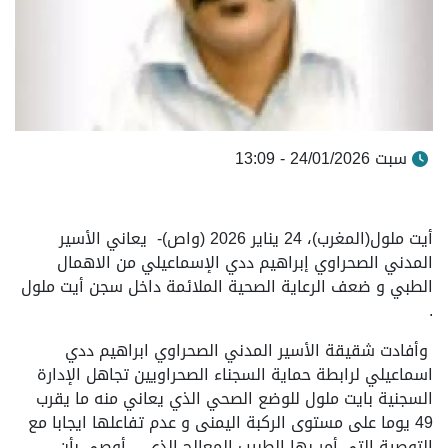
سبت 24/01/2026 - 13:09
أيت ملول(المغرب)، 24 يناير 2026 (واص)- يعاني الأسير
المدني الصحراوي إبراهيم ددي الإسماعيلي من الاهمال
الطبي و ضعف الرعاية الصحية الملائمة داخل سجن أيت ملول
.
وأفادت شقيقة الأسير المدني الصحراوي ابراهيم ددي
اسماعيلي لرابطة حماية السجناء الصحراويين تجاهل الإدارة
السجنية بايت ملول للوضع الصحي الذي يعاني منه ما يقرب
49 يوما على مستوى الركبة اليمنى و عدم تفاعلها ايجابا مع
التوصية التي أمر بها الطبيب المعالج الذي أوصى بأن