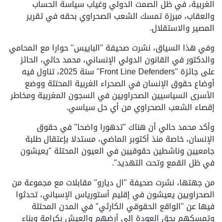
الغربية، في ظل الصمت الدولي وغياب سياسة الحساب
والعقاب، مبرزة تمسك الشعب الصحراوي بحقه في تقرير
المصير والاستقلال.
وفي هذا السياق، نشرت صحيفة "الباييس" حوارا مع المحامي
والدكتور في القانون الدولي الإنساني، محمد حالي، الحائز
على جائزة "Front Line Defenders" سنة 2025، تناول فيه
أوضاع حقوق الإنسان في الصحراء الغربية المحتلة ووضع
الأسرى السياسيين الصحراويين في السجون المغربية ومخاطر
إقصاء الشعب الصحراوي من أي حل سياسي.
وأكد محمد حالي أن هناك "تدهورا واضحا" في حقوق
الإنسان، خاصة منذ أكتوبر الماضي، مستدلا بإعتقال طلبة
جامعيين وناشطين حقوقيين في العيون المحتلة "يعيشون
في ظل القمع وتحت التهديد".
من جهتها، نشرت صحيفة "ال ديارو" مقابلات مع مجموعة من
الصحراويين يعيشون في إقليم أستورياس الإسباني، تحدثوا
فيها عن "الواقع الحقوقي الكارثي" في المدن المحتلة
وتمسكهم بحق العودة إلى أرضهم والعيش بكرامة وبناء