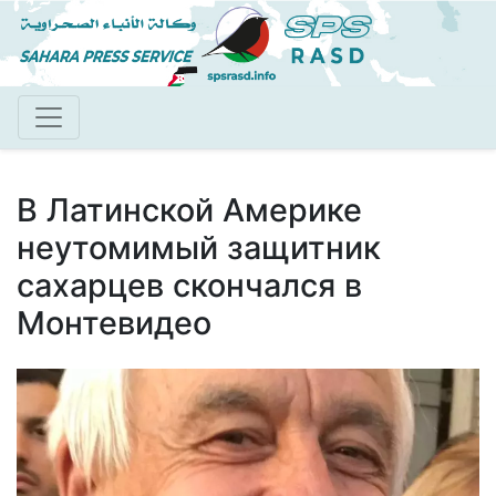
Aller
au
contenu
principal
В Латинской Америке
неутомимый защитник
сахарцев скончался в
Монтевидео