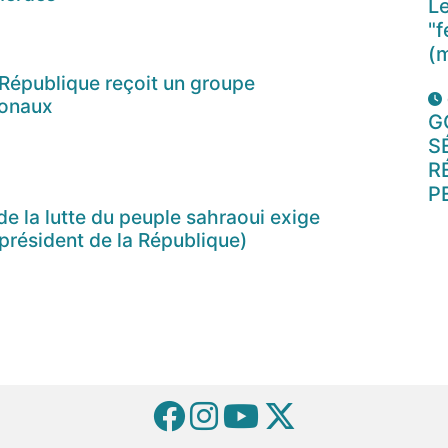
Le
"f
(
 République reçoit un groupe
ionaux
G
S
R
P
de la lutte du peuple sahraoui exige
président de la République)