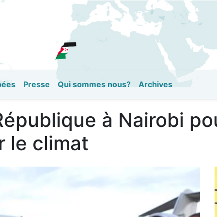
Aller
au
contenu
principal
pées
Presse
Qui sommes nous?
Archives
République à Nairobi po
 le climat