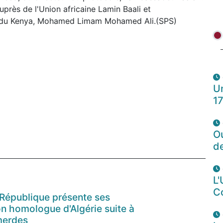
rès de l'Union africaine Lamin Baali et
e du Kenya, Mohamed Limam Mohamed Ali.(SPS)
Un
1
O
d
L'
C
 République présente ses
n homologue d'Algérie suite à
merdes