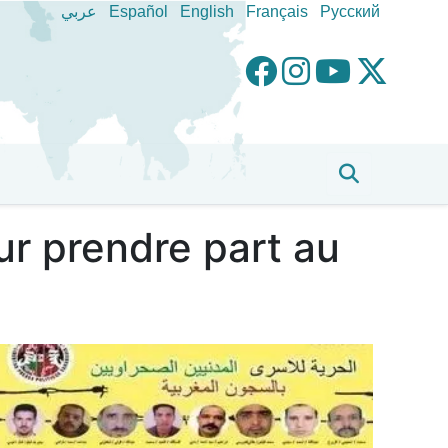
عربي
Español
English
Français
Pусский
ur prendre part au