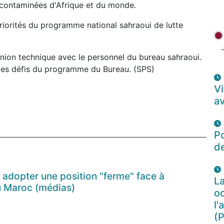
s contaminées d'Afrique et du monde.
priorités du programme national sahraoui de lutte
réunion technique avec le personnel du bureau sahraoui.
 des défis du programme du Bureau. (SPS)
Vi
av
P
d
 adopter une position "ferme" face à
La
u Maroc (médias)
oc
l'
(P