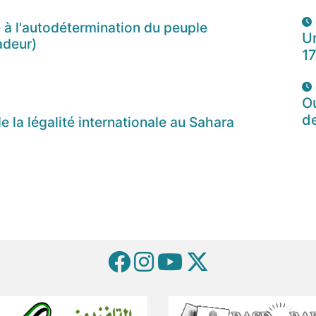
 à l'autodétermination du peuple
Un
adeur)
1
O
d
e la légalité internationale au Sahara