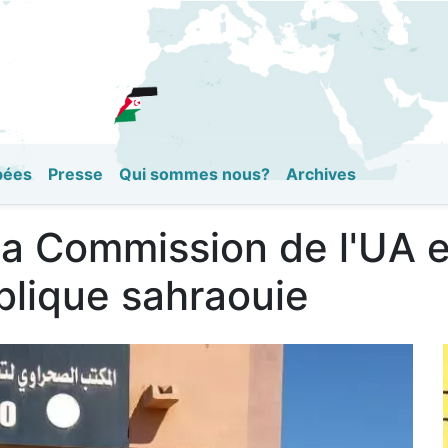
Aller
au
contenu
principal
pées
Presse
Qui sommes nous?
Archives
la Commission de l'UA e
ublique sahraouie