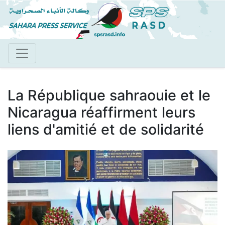
Aller
au
contenu
principal
La République sahraouie et le
Nicaragua réaffirment leurs
liens d'amitié et de solidarité