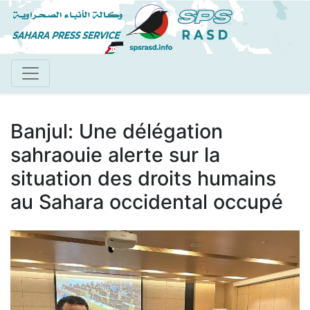
Aller
au
contenu
principal
Banjul: Une délégation
sahraouie alerte sur la
situation des droits humains
au Sahara occidental occupé