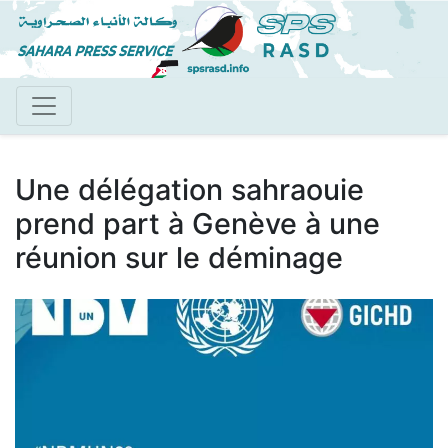
Aller
au
contenu
principal
Une délégation sahraouie
prend part à Genève à une
réunion sur le déminage