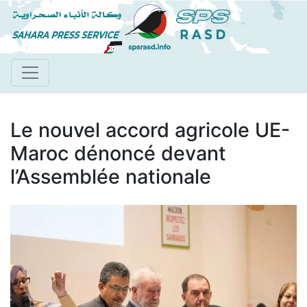
Aller
au
contenu
principal
Le nouvel accord agricole UE-
Maroc dénoncé devant
l’Assemblée nationale