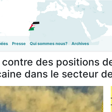
Aller
au
contenu
principal
pées
Presse
Qui sommes nous?
Archives
 contre des positions d
aine dans le secteur d