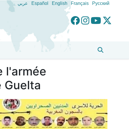
عربي
Español
English
Français
Pусский
e l'armée
e Guelta