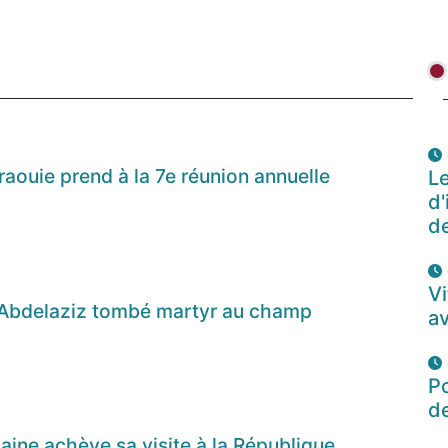
aouie prend à la 7e réunion annuelle
Le
d'
de
Vi
bdelaziz tombé martyr au champ
av
P
d
caine achève sa visite à la République