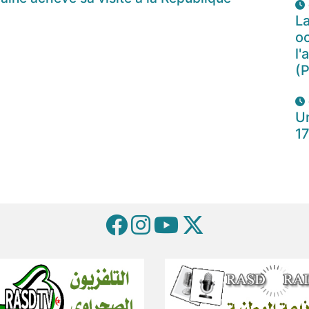
La
oc
l'
(P
Un
1