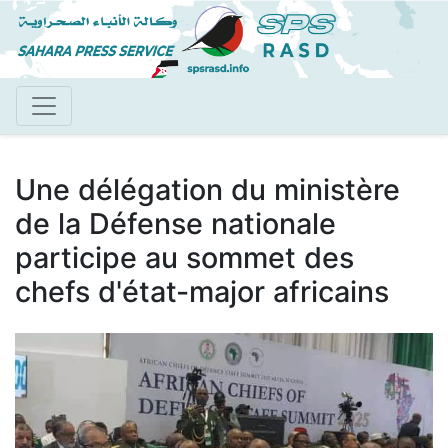
Aller
au
contenu
principal
Une délégation du ministère
de la Défense nationale
participe au sommet des
chefs d'état-major africains