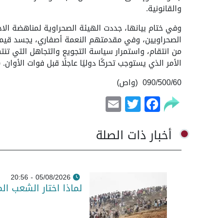
والقانونية.
وفي ختام بيانها، جددت الهيئة الصحراوية لمناهضة الا
الصحراويين، وفي مقدمتهم النعمة أصفاري، يجسد قيم ال
من انتقام، واستمرار سياسة التجويع والتجاهل التي تنت
الأمر الذي يستوجب تحركًا دوليًا عاجلًا قبل فوات الأوان.
090/500/60 (واص)
Email
Facebook
Twitter
أخبار ذات الصلة
05/08/2026 - 20:56
لماذا اختار الشعب ال