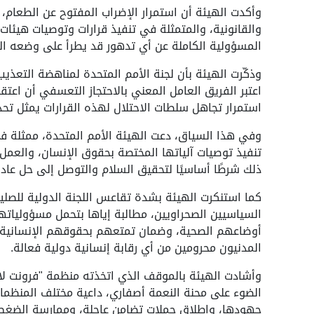
وأكدت الهيئة أن استمرار الإضراب المفتوح عن الطعام، 
والقانونية، والمتمثلة في تنفيذ قرارات وتوصيات هيئات
المسؤولية الكاملة عن أي تدهور قد يطرأ على وضعه ا
وذكّرت الهيئة بأن لجنة الأمم المتحدة لمناهضة التعذ
اعتبر الفريق العامل المعني بالاحتجاز التعسفي أن اعتق
استمرار تجاهل سلطات الاحتلال لهذه القرارات يمثل تحدي
وفي هذا السياق، دعت الهيئة الأمم المتحدة، ممثلة في
تنفيذ توصيات آلياتها المختصة بحقوق الإنسان، والعمل ع
ذلك شرطًا أساسيًا لتحقيق السلام والتوصل إلى حل عادل 
كما استنكرت الهيئة بشدة تقاعس اللجنة الدولية للصليب
السياسيين الصحراويين، مطالبة إياها بتحمل مسؤولياتها ا
أوضاعهم الصحية، وضمان تمتعهم بحقوقهم الإنسانية ا
المدنيون محرومين من أي رقابة إنسانية دولية فعالة.
وأشادت الهيئة بالموقف الذي اتخذته منظمة "فرونت لاي
الضوء على محنة النعمة أصفاري، داعية مختلف المنظما
جهودها، وإطلاق حملات تضامن عاجلة، وممارسة الضغط ع