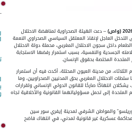
– دعت الهيئة الصحراوية لمناهضة الاحتلال
ر
ى التدخل العاجل لإنقاذ المعتقل السياسي الصحراوي النعمة
ا
طعام داخل سجون الاحتلال المغربي، محملة دولة الاحتلال
لامته الجسدية والنفسية، بسبب استمرار رفضها الاستجابة
ت
 المتحدة المختصة بحقوق الإنسان.
الثلاثاء، من مدينة العيون المحتلة، أكدت فيه أن استمرار
سلطات الاحتلال المغربي بحق المدنيين الصحراويين، وما
ا
كلان انتهاكًا صارخًا للقانون الدولي الإنساني ولقرارات
ب
م المتحدة إلى تحمل مسؤولياتهما القانونية والأخلاقية تجاه
و
وريلسو" والمواطن الشرفي لمدينة إيفري سور سين
 يزال محتجزًا تعسفيًا منذ سنة 2010، عقب محاكمة عسكرية غير قانونية لمدني، في انتهاك فاضح