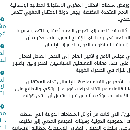
ورفض سلطات الاحتلال المغربي الاستجابة لمطالبه الإنسانية
 الأمم المتحدة المختصة، يجعل دولة الاحتلال المغربي تتحمل
لصحي.
مشا
يب كانت قد خلصت إلى تعرض النعمة أصفاري للتعذيب، فيما
في 
اله تعسفي، ودعا إلى الإفراج الفوري عنه، معتبرة أن
ًا سافرًا للمنظومة الدولية لحقوق الإنسان.
الم
 مجلس الأمن والأمين العام، إلى التدخل العاجل لضمان
لمي
لى إنهاء معاناة المعتقلين السياسيين الصحراويين، باعتبار
للنزاع في الصحراء الغربية.
الم
 الأحمر عن القيام بواجبها الإنساني تجاه المعتقلين
الا
لقانونية عبر اتخاذ إجراءات فورية لزيارتهم، والاطلاع على
الت
لأساسية، مؤكدة أنه من غير المقبول أن يبقى هؤلاء
ممث
ن"، التي كانت من أوائل المنظمات الدولية التي سلطت
دائ
ت الحقوقية الدولية وهيئات المجتمع المدني إلى تكثيف
للض
لى سلطات الاحتلال المغربي للاستجابة لمطالبه الإنسانية