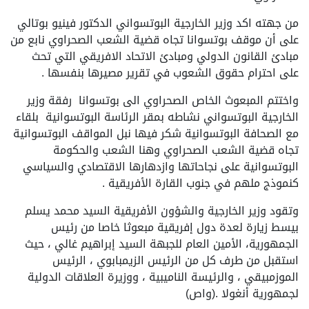
من جهته اكد وزير الخارجية البوتسواني الدكتور فينيو بوتالي
على أن موقف بوتسوانا تجاه قضية الشعب الصحراوي نابع من
مبادئ القانون الدولي ومبادئ الاتحاد الافريقي التي تحث
على احترام حقوق الشعوب في تقرير مصيرها بنفسها .
واختتم المبعوث الخاص الصحراوي الى بوتسوانا رفقة وزير
الخارجية البوتسواني نشاطه بمقر الرئاسة البوتسوانية بلقاء
مع الصحافة البوتسوانية شكر فيها نبل المواقف البوتسوانية
تجاه قضية الشعب الصحراوي وهنا الشعب والحكومة
البوتسوانية على نجاحاتها وازدهارها الاقتصادي والسياسي
كنموذج ملهم في جنوب القارة الأفريقية .
وتقود وزير الخارجية والشؤون الأفريقية السيد محمد يسلم
بيسط زيارة لعدة دول إفريقية مبعوثا خاصا من رئيس
الجمهورية، الأمين العام للجبهة السيد إبراهيم غالي ، حيث
استقبل من طرف كل من الرئيس الزيمبابوي ، الرئيس
الموزمبيقي ، والرئيسة الناميبية ، ووزيرة العلاقات الدولية
لجمهورية أنغولا .(واص)