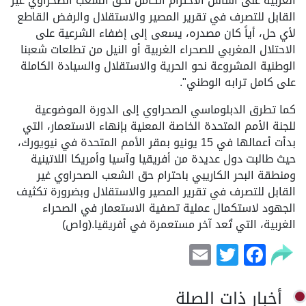
الغربية على أساس الاحترام الكامل لحق الشعب الصحراوي غير
القابل للتصرف في تقرير المصير والاستقلال والرفض القاطع
لأي حل، أياً كان مصدره، يسعى إلى إضفاء الشرعية على
الاحتلال المغربي للصحراء الغربية أو النيل من تطلعات شعبنا
الوطنية المشروعة نحو الحرية والاستقلال والسيادة الكاملة
على كامل ترابه الوطني".
كما تطرق الدبلوماسي الصحراوي إلى الدورة الموضوعية
للجنة الأمم المتحدة الخاصة المعنية بإنهاء الاستعمار، التي
بدأت أعمالها في 15 يونيو بمقر الأمم المتحدة في نيويورك،
حيث طالبت دول عديدة من أفريقيا وآسيا وأمريكا اللاتينية
ومنطقة البحر الكاريبي باحترام حق الشعب الصحراوي غير
القابل للتصرف في تقرير المصير والاستقلال وبضرورة تكثيف
الجهود لاستكمال عملية تصفية الاستعمار في الصحراء
الغربية، التي تُعد آخر مستعمرة في أفريقيا.(واص)
Email
Facebook
Twitter
أخبار ذات الصلة