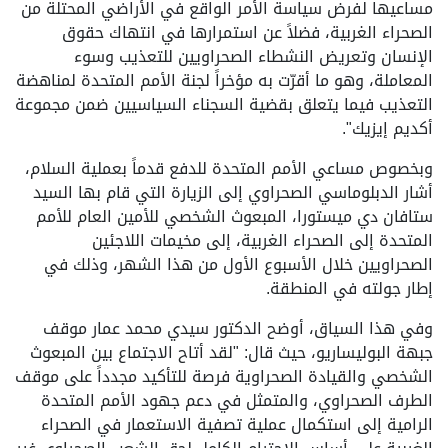
مساعيها لفرض سياسة الأمر الواقع في الأراضي المحتلة من
الصحراء الغربية، فضلاً عن استمرارها في انتهاك حقوق
الإنسان وتعريض النشطاء الصحراويين للتعذيب وسوء
المعاملة، وهو ما أقرّت به مؤخراً لجنة الأمم المتحدة لمناهضة
التعذيب فيما يتعلق بقضية السجناء السياسيين ضمن مجموعة
أكديم إيزيك".
وبخصوص مساعي الأمم المتحدة للدفع قدماً بعملية السلام،
أشار الدبلوماسي الصحراوي إلى الزيارة التي قام بها السيد
ستافان دي ميستورا، المبعوث الشخصي للأمين العام للأمم
المتحدة إلى الصحراء الغربية، إلى مخيمات اللاجئين
الصحراويين خلال الأسبوع الأول من هذا الشهر، وذلك في
إطار جولته في المنطقة.
وفي هذا السياق، أوضح الدكتور سيدي محمد عمار موقف
جبهة البوليساريو، حيث قال: "لقد أتاح الاجتماع بين المبعوث
الشخصي والقيادة الصحراوية فرصة للتأكيد مجدداً على موقف
الطرف الصحراوي، والمتمثل في دعم جهود الأمم المتحدة
الرامية إلى استكمال عملية تصفية الاستعمار في الصحراء