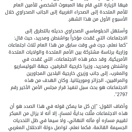
فيها الزيارة التي قام بها المبعوث الشخصي للأمين العام
للأمم المتحدة إلى الصحراء الغربية إلى الجانب الصحراوي خلال
الأسبوع الأول من هذا الشهر.
وأستهل الدبلوماسي الصحراوي حديثه بالتطرق إلى
الاجتماعات التي عُقدت مؤخراً بواشنطن ومدريد، حيث قال:
"كما نعلم، جرت في وقت سابق من هذا العام ثلاث اجتماعات
وزارية برئاسة مشتركة بين الأمم المتحدة والولايات المتحدة
الأمريكية. وقد حضر هذه الاجتماعات، التي عُقدت في
واشنطن ومدريد، وزيرا خارجية الطرفين، جبهة البوليساريو
والمغرب، إلى جانب وزيري خارجية البلدين المجاورين
والمراقبين، الجزائر وموريتانيا. وكان الهدف من هذه
الاجتماعات هو بحث سبل تنفيذ قرار مجلس الأمن الأخير رقم
2797".
وأضاف القول: "إن كل ما يمكن قوله في هذا الصدد هو أن
هذه الاجتماعات مثّلت بدايةً لمسارٍ، إلا أنه لا يزال من المبكر
تقييم مساره أو مآله النهائي، ولا سيما في ظل التحديات
الجسيمة القائمة. فكما نعلم، تواصل دولة الاحتلال المغربي