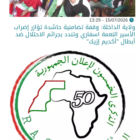
15/07/2026 - 13:29
ولاية الداخلة: وقفة تضامنية حاشدة تؤازر إضراب
الأسير النعمة اسفاري وتندد بجرائم الاحتلال ضد
أبطال "أكديم إزيك"