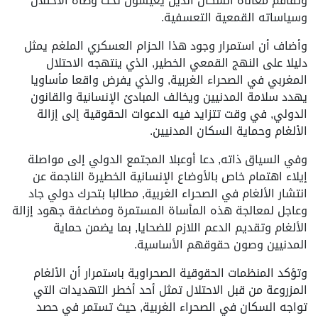
وتفاقم معاناة السكان الذين يعيشون تحت وطأة الاحتلال
وسياساته القمعية التعسفية.
وأضاف أن استمرار وجود هذا الحزام العسكري الملغم يمثل
دليلا على النهج القمعي الخطير, الذي ينتهجه الاحتلال
المغربي في الصحراء الغربية, والذي يفرض واقعا مأساويا
يهدد سلامة المدنيين ويخالف المبادئ الإنسانية والقانون
الدولي, في وقت تتزايد فيه الدعوات الحقوقية إلى إزالة
الألغام وحماية السكان المدنيين.
وفي السياق ذاته, دعا أوعبلا المجتمع الدولي إلى مواصلة
إيلاء اهتمام خاص بالأوضاع الإنسانية الخطيرة الناجمة عن
انتشار الألغام في الصحراء الغربية, مطالبا بتحرك دولي جاد
وعاجل لمعالجة هذه المأساة المستمرة ومضاعفة جهود إزالة
الألغام وتقديم الدعم اللازم للضحايا, بما يضمن حماية
المدنيين وصون حقوقهم الأساسية.
وتؤكد المنظمات الحقوقية الصحراوية باستمرار أن الألغام
المزروعة من قبل الاحتلال تمثل أحد أخطر التهديدات التي
تواجه السكان في الصحراء الغربية, حيث تستمر في حصد