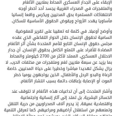
الإبقاء على الجدار العسكري المحاط بملايين الألغام
والمتفجرات في الصحراء الغربية يجسد أحد أخطر أوجه
الانتهاكات المستمرة بحق المدنيين ويكرس واقعا إنسانيا
مأساويا يهدد الأرواح ويقوض الحقوق الأساسية للسكان.
وأوضح أوعبلا, في كلمة له تعقيبا على تقرير للمفوضية
السامية لحقوق الإنسان خلال الحوار التفاعلي الذي عقده
مجلس حقوق الإنسان التابع للأمم المتحدة بشأن أثر الألغام
المضادة للأفراد على التمتع الكامل بحقوق الإنسان, أن جدار
الاحتلال العسكري, الممتد لأكثر من 2700 كيلومتر والمحاط
بما يزيد عن سبعة ملايين لغم ومتفجرات من مخلفات الحرب, لا
يزال يشكل تهديدا مباشرا وخطيرا على حياة المدنيين, خاصة
الرعاة والبدو الرحل والأطفال, الذين يواجهون يوميا خطر
الموت أو الإصابة بإعاقات دائمة بسبب انتشار الألغام.
وأشار المتحدث إلى أن تداعيات هذه الألغام لا تتوقف عند
الخسائر البشرية, بل تمتد إلى آثار إنسانية واجتماعية
واقتصادية عميقة, إذ يحرم آلاف الصحراويين من حرية التنقل
وتمنعهم من استغلال أراضيهم ومراعيهم, كما تعرقل التنمية