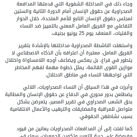
وجاء ذلك في المداخلة الشفوية التي قدمتها المدافعة
الصحراوية عن حقوق الإنسان أمام الدورة الثانية والستين
لمجلس حقوق الإنسان التابع للأمم المتحدة، خلال الحوار
التفاعلي مع الفريق العامل المعني بالتمييز ضد النساء
والفتيات، المنعقد يوم 25 يونيو بجنيف.
واستهلت الناشطة الصحراوية مداخلتها بالإشادة بتقرير
الفريق العامل، معتبرة أن اعترافه بأن الذكاء الاصطناعي لا
يتطور في فراغ، بل يعكس ويضاعف أوجه اللامساواة واختلال
موازين القوى القائمة، يمثل خطوة مهمة لفهم المخاطر
التي تواجهها النساء في مناطق الاحتلال.
وأبرزت في هذا السياق أن النساء الصحراويات، اللائي
يضطلعن بدور محوري في الدفاع عن حقوق الإنسان والمطالبة
بحق الشعب الصحراوي في تقرير المصير، يتعرضن بشكل
متواصل للمراقبة والمضايقات والترهيب والأعمال الانتقامية
بسبب نشاطهن الحقوقي.
كما لفتت إلى أن المدافعات الصحراويات يعانين من قيود
مفروضة على حرية التعبير وتكوين الجمعيات، سواء في