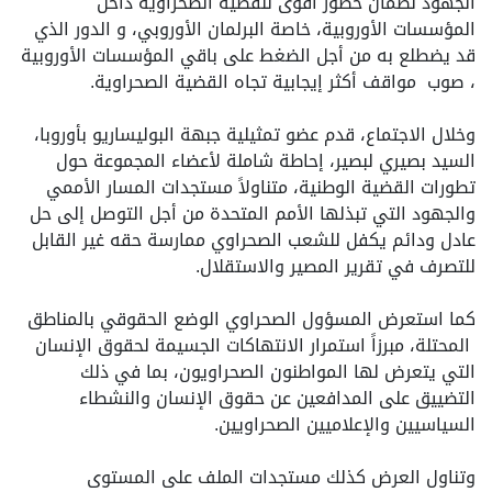
الجهود لضمان حضور أقوى للقضية الصحراوية داخل
المؤسسات الأوروبية، خاصة البرلمان الأوروبي، و الدور الذي
قد يضطلع به من أجل الضغط على باقي المؤسسات الأوروبية
، صوب مواقف أكثر إيجابية تجاه القضية الصحراوية.
وخلال الاجتماع، قدم عضو تمثيلية جبهة البوليساريو بأوروبا،
السيد بصيري لبصير، إحاطة شاملة لأعضاء المجموعة حول
تطورات القضية الوطنية، متناولاً مستجدات المسار الأممي
والجهود التي تبذلها الأمم المتحدة من أجل التوصل إلى حل
عادل ودائم يكفل للشعب الصحراوي ممارسة حقه غير القابل
للتصرف في تقرير المصير والاستقلال.
كما استعرض المسؤول الصحراوي الوضع الحقوقي بالمناطق
المحتلة، مبرزاً استمرار الانتهاكات الجسيمة لحقوق الإنسان
التي يتعرض لها المواطنون الصحراويون، بما في ذلك
التضييق على المدافعين عن حقوق الإنسان والنشطاء
السياسيين والإعلاميين الصحراويين.
وتناول العرض كذلك مستجدات الملف على المستوى