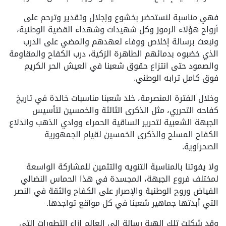
فهي مناسبة لنستحضر بخشوع وإجلال وتقدير وترحم على
أرواح هؤلاء الرموز وكل شهيدات وشهداء القضية الوطنية،
ونبعث برسالة إخلاص ووفاء لعهدهم والمضي على الدرب
الذي خضبوه بدمائهم الطاهرة الزكية، درب الكفاح والمقاومة
والصمود حتى انتزاع حقوق شعبنا في العيش الحر الكريم
فوق كامل ترابه الوطني.
وخلال الفترة المنصرمة، خلد شعبنا مناسبات خالدة في تاريخ
كفاحه التحرري، مثل الذكرى الثالثة والخمسين لتأسيس
الجبهة الشعبية لتحرير الساقية الحمراء ووادي الذهب واندلاع
الكفاح المسلح والذكرى الخمسين لقيام الجمهورية
الصحراوية.
ولا يفوتنا بالمناسبة التنويه والتثمين للمشاركة الواسعة
لمختلف فروع الجبهة، المجسدة في هذا الحماس النضالي
الفياض وروح الوطنية والإصرار على الكفاح والثقة في النصر
التي أبدتها جماهير شعبنا في كل مواقع تواجدها.
وقد شكلت تلك الهبة رسالة إلى العالم إزاء التطورات التي