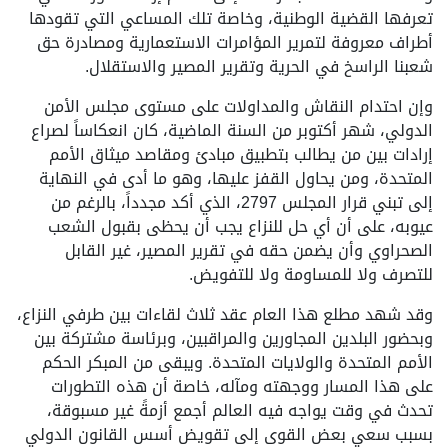
تعرفها القضية الوطنية، وخاصة تلك المساعي التي تقودها
أطراف معروفة لتمرير المؤامرات الاستعمارية ومصادرة حق
شعبنا الراسخ في الحرية وتقرير المصير والاستقلال.
وإن احتدام النقاش والمداولات على مستوى مجلس الأمن
الدولي، شهر أكتوبر من السنة الماضية، كان انعكاساً لصراع
إرادات بين من يطالب بتطبيق مبادئ ومقاصد ميثاق الأمم
المتحدة، ومن يحاول القفز عليها، وهو ما أدى في النهاية
إلى تبني قرار المجلس 2797، الذي أكد مجدداً، بالرغم من
عيوبه، على أن أي حل للنزاع يجب أن يحظى بقبول الشعب
الصحراوي وأن يضمن حقه في تقرير المصير، غير القابل
للتصرف ولا للمساومة ولا للتفويض.
وقد شهد مطلع هذا العام عقد ثلاث لقاءات بين طرفي النزاع،
وبحضور البلدين المجاورين والمراقبين، وبرئاسة مشتركة بين
الأمم المتحدة والولايات المتحدة. ويبقى من المبكر الحكم
على هذا المسار ووجهته ومآله، خاصة أن هذه التطورات
تحدث في وقت يواجه فيه العالم أجمع أزمةً غير مسبوقة،
بسبب سعي بعض القوى إلى تقويض أسس القانون الدولي