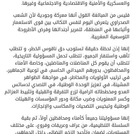
والعسكرية والأمنية والاقتصادية والاجتماعية وغيرها.
فليس من المبالغة القول أنها معركة وجودية لأن الشعب
الصحراوي يتعرض اليوم لنفس التكالب بين قوى الاستعمار
وأتباعها في المنطقة، لتمرير أجنداتها وفرض الأطروحة
التوسعية المغربية.
إنها إذن لحظة حقيقة تستوجب دق ناقوس الخطر، و تتطلب
تأهب واستنفار الجميع، تتطلب تحمل المسؤولية التاريخية،
تتطلب أن يقوم كل المناضلات والمناضلين، وخاصة الأمناء
والمحافظون، بدورهم الميداني الحاسم، في توعية الجماهير،
في ترتيب الأولويات والمخاطر، في مواجهة الظواهر
المشينة، في تعزيز الوحدة الوطنية، في التصدي لدسائس
العدو ومخططاته الرامية لزرع التفرقة والقبلية وتثبيط العزائم
وكسر المعنويات وضرب مكانة ودور المؤسسات والهيئات
الوطنية وتبخيس التضحيات والمكاسب والإنجازات.
إنها مسؤوليتنا جميعاً كأمناء ومحافظين أولاً، ثم بقية
السلسلة التنظيمية، من عراف وعريفات وفروع، على مختلف
المستويات، لضمان وتأجيج الزخم النضالي داخل الجماهير،