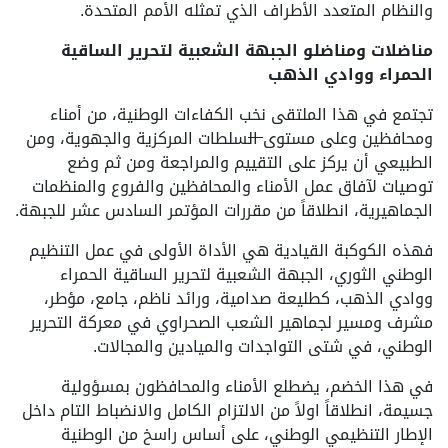
والنظام المتعدد الأطراف الذي تمثله الأمم المتحدة.
مناضلات ومناضلو الجبهة الشعبية لتحرير الساقية
الحمراء ووادي الذهب
تجتمع في هذا الملتقى نخب الكفاءات الوطنية، من أمناء
ومحافظين وعلى مستوى
ال
سلطات المركزية والجهوية، ومن
الطبيعي أن يركز على التقييم والمراجعة ومن ثم وضع
توصيات لآفاق عمل الأمناء والمحافظين والفروع والمنظمات
الجماهيرية، انطلاقاً من مقررات المؤتمر السادس عشر للجبهة.
فهذه الكوكبة القيادية هي الأداة الأولى في عمل التنظيم
الوطني الثوري، الجبهة الشعبية لتحرير الساقية الحمراء
ووادي الذهب، كطليعة صدامية، ورائد ناظم، جامع، مؤطر،
مشرف ومسير لجماهير الشعب الصحراوي في معركة التحرير
الوطني، في شتى التواجدات والميادين والمجالات.
في هذا الخضم، يضطلع الأمناء والمحافظون بمسؤولية
جسيمة، انطلاقاً اولاً من الالتزام الكامل والانضباط التام داخل
الإطار التنظيمي الوطني، على أساس راسخ من الوطنية