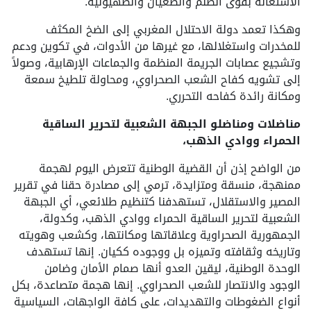
الاستعانة بقوى الظلم والطغيان والصهيونية.
وهكذا تعمد دولة الاحتلال المغربي إلى الضخ المكثف
للمخدرات واستغلالها، مع غيرها من الأدوات، في تكوين ودعم
وتشجيع عصابات الجريمة المنظمة والجماعات الإرهابية، وصولاً
إلى تشويه كفاح الشعب الصحراوي، ومحاولة تلطيخ سمعة
ومكانة رائدة كفاحه التحرري.
مناضلات ومناضلو الجبهة الشعبية لتحرير الساقية
الحمراء ووادي الذهب،
من الواضح إذن أن القضية الوطنية تتعرض اليوم لهجمة
ممنهجة، منسقة ومتزايدة، ترمي إلى مصادرة حقنا في تقرير
المصير والاستقلال، تستهدفنا كتنظيم طلائعي، أي الجبهة
الشعبية لتحرير الساقية الحمراء ووادي الذهب، وكدولة،
الجمهورية الصحراوية وعلاقاتها ومكانتها، وكشعب وهويته
وتاريخه وثقافته وتميزه بل ووجوده ككيان. إنها تستهدف
الوحدة الوطنية، ليقين العدو أنها صمام الأمان وضامن
الوجود والانتصار للشعب الصحراوي. إنها هجمة متصاعدة، بكل
أنواع الضغوطات والتهديدات، على كافة الواجهات، السياسية