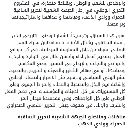
والإخلاص للشعب والوطن، وبقناعة متجذرة، في المشروع
التحرري الوطني، في إطار الجبهة الشعبية لتحرير الساقية
الحمراء ووادي الذهب، ومبادئها وأهدافها واستراتيجياتها
وبرامجها.
وفي هذا السياق، وتجسيداً للشعار الوطني التاريخي الذي
يرفعه الملتقى، يشكل الأمناء والمحافظون محرك الفعل
الوطني، سواء من خلال الممارسة الميدانية، في كل مواقع
العمل، بتقديم أفضل أداء وأحسن مثال في التواجد والجدية
والتواضع والنجاعة والإبداع في التسيير وصنع المكاسب
وصيانتها، أو في مهام التأطير والتعبئة والتحريض والتجنيد،
بنشر الوعي السياسي وترسيخ مثل الاعتزاز بالانتماء الوطني
وإشاعة قيم البذل والتضحية والعطاء وانخراط الجميع، وعلى
كل المستويات، من كل الهيئات والمؤسسات، في خضم الفعل
الوطني على كل الواجهات، وفي مقدمتها ميدان العز
والشرف والإباء، في صفوف جيش التحرير الشعبي الصحراوي.
مناضلات ومناضلو الجبهة الشعبية لتحرير الساقية
الحمراء ووادي الذهب