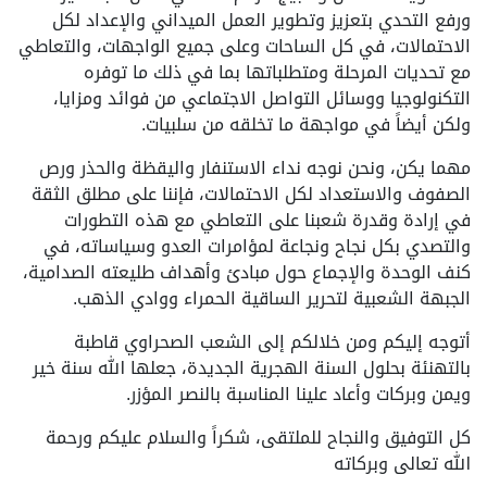
ورفع التحدي بتعزيز وتطوير العمل الميداني والإعداد لكل
الاحتمالات، في كل الساحات وعلى جميع الواجهات، والتعاطي
مع تحديات المرحلة ومتطلباتها بما في ذلك ما توفره
التكنولوجيا ووسائل التواصل الاجتماعي من فوائد ومزايا،
ولكن أيضاً في مواجهة ما تخلقه من سلبيات.
مهما يكن، ونحن نوجه نداء الاستنفار واليقظة والحذر ورص
الصفوف والاستعداد لكل الاحتمالات، فإننا على مطلق الثقة
في إرادة وقدرة شعبنا على التعاطي مع هذه التطورات
والتصدي بكل نجاح ونجاعة لمؤامرات العدو وسياساته، في
كنف الوحدة والإجماع حول مبادئ وأهداف طليعته الصدامية،
الجبهة الشعبية لتحرير الساقية الحمراء ووادي الذهب.
أتوجه إليكم ومن خلالكم إلى الشعب الصحراوي قاطبة
بالتهنئة بحلول السنة الهجرية الجديدة، جعلها الله سنة خير
ويمن وبركات وأعاد علينا المناسبة بالنصر المؤزر.
كل التوفيق والنجاح للملتقى، شكراً والسلام عليكم ورحمة
الله تعالى وبركاته