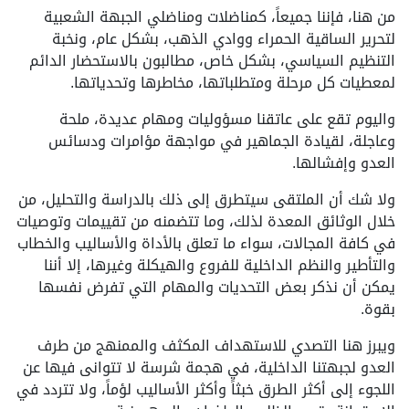
من هنا، فإننا جميعاً، كمناضلات ومناضلي الجبهة الشعبية
لتحرير الساقية الحمراء ووادي الذهب، بشكل عام، ونخبة
التنظيم السياسي، بشكل خاص، مطالبون بالاستحضار الدائم
لمعطيات كل مرحلة ومتطلباتها، مخاطرها وتحدياتها.
واليوم تقع على عاتقنا مسؤوليات ومهام عديدة، ملحة
وعاجلة، لقيادة الجماهير في مواجهة مؤامرات ودسائس
العدو وإفشالها.
ولا شك أن الملتقى سيتطرق إلى ذلك بالدراسة والتحليل، من
خلال الوثائق المعدة لذلك، وما تتضمنه من تقييمات وتوصيات
في كافة المجالات، سواء ما تعلق بالأداة والأساليب والخطاب
والتأطير والنظم الداخلية للفروع والهيكلة وغيرها، إلا أننا
يمكن أن نذكر بعض التحديات والمهام التي تفرض نفسها
بقوة.
ويبرز هنا التصدي للاستهداف المكثف والممنهج من طرف
العدو لجبهتنا الداخلية، في هجمة شرسة لا تتوانى فيها عن
اللجوء إلى أكثر الطرق خبثاً وأكثر الأساليب لؤماً، ولا تتردد في