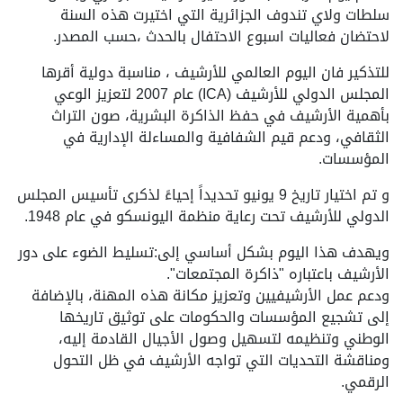
سلطات ولاي تندوف الجزائرية التي اختيرت هذه السنة
لاحتضان فعاليات اسبوع الاحتفال بالحدث ،حسب المصدر.
للتذكير فان اليوم العالمي للأرشيف ، مناسبة دولية أقرها
المجلس الدولي للأرشيف (ICA) عام 2007 لتعزيز الوعي
بأهمية الأرشيف في حفظ الذاكرة البشرية، صون التراث
الثقافي، ودعم قيم الشفافية والمساءلة الإدارية في
المؤسسات.
و تم اختيار تاريخ 9 يونيو تحديداً إحياءً لذكرى تأسيس المجلس
الدولي للأرشيف تحت رعاية منظمة اليونسكو في عام 1948.
ويهدف هذا اليوم بشكل أساسي إلى:تسليط الضوء على دور
الأرشيف باعتباره "ذاكرة المجتمعات".
ودعم عمل الأرشيفيين وتعزيز مكانة هذه المهنة، بالإضافة
إلى تشجيع المؤسسات والحكومات على توثيق تاريخها
الوطني وتنظيمه لتسهيل وصول الأجيال القادمة إليه،
ومناقشة التحديات التي تواجه الأرشيف في ظل التحول
الرقمي.