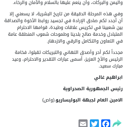
واليمن والبركات، وأن ينعم عليها بالسلام والأمان والرخاء.
وفي هذه المرحلة الدقيقة من تاريخ البشرية، لا يسعني إلا
أن أجدد لكم صادق الإرادة في تجسيد روابط الأخوة والصداقة
بين شعبينا في تكريس علاقات وطيدة، قوامها الاحترام
المتبادل وخدمة صالح بلدينا وطموحات شعوب المنطقة عامة
في التعاون والتكامل والرقي والازدهار.
مجدداً لكم أحر وأصدق التهاني والتبريكات تقبلوا، فخامة
الرئيس والأخ العزيز، أسمى عبارات التقدير والاحترام، وعيد
مبارك سعيد.
ابراهيم غالي
رئيس الجمهورية الصحراوية
الامين العام لجبهة البوليساريو
.(واص)
Email
Facebook
Twitter