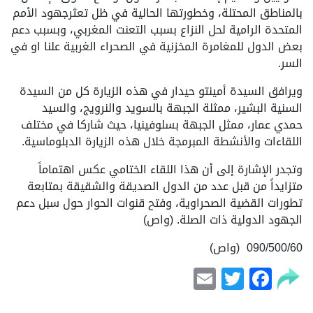
بالمناطق المحتلة، وخطورتها الحالية في ظل تعثرجهود الأمم
المتحدة الرامية لحل النزاع بسبب التعنت المغربي، وبسبب دعم
بعض الدول للمغامرة المخزنية في الصحراء الغربية علنا او في
السر.
ويرافق السيدة أمينتو حيدار في هذه الزيارة كل من السيدة
السنية البشير، ممثلة الجبهة بالسويد والنرويج، والسيد
حمدي عمار، ممثل الجبهة بسلوفينيا، حيث شاركا في مختلف
اللقاءات والأنشطة المبرمجة خلال هذه الزيارة الدبلوماسية.
وتجدر الإشارة إلى أن هذا اللقاء الختامي عكس اهتماماً
متزايداً من قبل عدد من الدول الصديقة والشقيقة بمتابعة
تطورات القضية الصحراوية، وفتح قنوات الحوار حول سبل دعم
الجهود الدولية ذات الصلة. (واص)
090/500/60 (واص)
Email
Facebook
Twitter