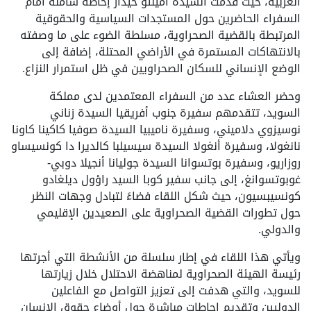
الغربية، حيث قدّمت السيدة أمينتو حيدار إحاطة شاملة أمام
السفراء الحاضرين حول المستجدات السياسية والحقوقية
المرتبطة بالقضية الصحراوية، مسلطة الضوء على ما وصفته
بالانتهاكات المستمرة في الأراضي المحتلة، إضافة إلى
الوضع الإنساني للسكان الصحراويين في ظل استمرار النزاع.
وحضر العشاء عدد من السفراء المعتمدين لدى مملكة
السويد، تتقدمهم سفيرة جنوب أفريقيا السيدة زناني
نوسيزوي دلاميني، وسفيرة ناميبيا السيدة صوفيا كاكينا كاونا
نانغولا، وسفيرة أنغولا السيدة سيسيلبا كالديرا دا كونسيساو
روزاريو، وسفيرة بوتسوانا السيدة جوليانا أنجيلا دوبي-
غوبوتسوانغ، إلى جانب سفير كوبا السيد راؤول ديلغادو
كونسيبسيون، حيث شكل اللقاء فضاءً لتبادل وجهات النظر
حول تطورات القضية الصحراوية على الصعيدين الإقليمي
والدولي.
ويأتي هذا اللقاء في إطار سلسلة من الأنشطة التي أجرتها
رئيسة الهيئة الصحراوية لمناهضة الاحتلال خلال زيارتها
للسويد، والتي هدفت إلى تعزيز التواصل مع الفاعلين
الدوليين وتقديم إحاطات مباشرة حول أوضاع حقوق الإنسان