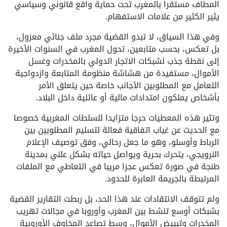
المطاف مستقرا بالمغرب تحت حماية واقع قانوني وسياسي
يثير الكثير من علامات الاستفهام.
وفي هذا السياق، لا تبدو القضية مجرد ملف جنائي معزول،
بل تعكس، بحسب متابعين، تحول المغرب في السنوات الأخيرة
إلى نقطة جذب لشبكات الاتجار الدولي بالمخدرات وغسل
الأموال، مستفيدة من هشاشة منظومة المتابعة وازدواجية
التعامل مع المطلوبين الأجانب خاصة حين يتعلق الأمر
بأشخاص يملكون امتدادات مالية أو عائلية داخل البلاد.
وتثير هذه المعطيات حرجا متزايدا للسلطات المغربية خصوصا
مع الحديث عن غياب اتفاقية فعالة لتسليم المطلوبين بين
الرباط وأوسلو، وهو ما جعل رحالي، وفق توصيف الإعلام
النرويجي، يتحرك بحرية ويواصل حياته بشكل علني بمدينة
طنجة في صورة تعكس عجزا مريبا في التعاطي مع الملفات
المرتبطة بالجريمة العابرة للحدود.
ولم تتوقف الانتقادات عند هذا الحد، بل ربطت التقارير القضية
بشبكات أوسع تنشط بين المغرب وأوروبا في مجالات تهريب
المخدرات وتبييض الأموال، وسط تصاعد المخاوف الأوروبية