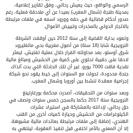
الرسمي والواقع، حيث يعيش رحالي، وفق تقارير إعلامية،
بمدينة طنجة (شمال المغرب) بعيدا عن أي ملاحقة فعلية، رغم
صدور أحكام قضائية في حقه وورود اسمه في ملفات مرتبطة
بالاتجار الدولي بالمخدرات وتبييض الأموال.
وتعود بداية القضية إلى سنة 2012 حين أوقفت الشرطة
النرويجية شابا (18 سنة) من أصول مغربية بحي مانغليرود
شرق أوسلو، بعد محاولته الفرار خلال عملية تفتيش، ليعثر
لاحقا على حقيبة تحتوي على كمية من الحشيش ومبالغ مالية
نقدية فاقت 7000 يورو. غير أن تلك الحادثة التي بدت آنذاك
جنحة محدودة، تحولت مع السنوات إلى خيط يقود نحو شبكة
إجرامية معقدة تنشط بين أوروبا وشمال المغرب.
وبعد سنوات من التحقيقات، أصدرت محكمة بورغارتينغ
النرويجية سنة 2017 حكما بالسجن خمس سنوات ونصف في
حق رحالي، لإدانته بالمشاركة في استيراد عشرات
الكيلوغرامات من الحشيش وحيازة كميات أخرى من القنب
الهندي، إضافة إلى ملفات مرتبطة بعائدات مالية مشبوهة.
إلا أن المعني بالأمر اختفى قبل تنفيذ العقوبة، لينتهي به