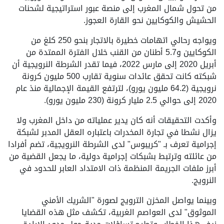
من تحول شمال المغرب إلى منصة عبور استراتيجية لشحنات
الحشيش والكوكايين نحو القارة العجوز.
ويواجه رحالي اتهامات خطيرة بالاتجار بنحو 250 كلغ من
الكوكايين و5.7 أطنان من القنب خلال الفترة الممتدة من
أبريل 2020 إلى مارس 2022، فيما تقدر الشرطة النرويجية أن
شبكته كانت تحقق عائدات سنوية تقارب 500 مليون كرونة
نرويجية (64.2 مليون يورو)، لترتفع القيمة الإجمالية منذ عام
2020 إلى حوالي 2.5 مليار كرونة (230 مليون يورو).
وأكدت التحقيقات أنه كان يدير عملياته من داخل المغرب ولا
يزال نشطا في تجارة المخدرات باعتباره العقل المدبر لشبكة
إجرامية تعرف بـ "كريبوس" لدى الشرطة النرويجية، تضم أفرادا
من عائلته وترتبط بشبكات إجرامية دولية، ما يجعل القضية من
أبرز ملفات الجريمة المنظمة ذات الامتداد العابر للحدود في
النرويج.
وبينما يواصل المخزن الترويج لصورة "الشريك الأمني
الموثوق" لدى العواصم الغربية، تكشف مثل هذه القضايا