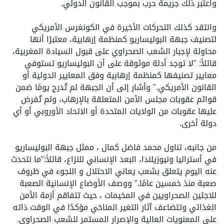
واعتبر ذلك جريمة حرب بموجب القانون الدولي.
وانتقد كذلك التحركات الأخيرة في الكونغرس الأمريكي
لتصنيف جبهة البوليساريو كمنظمة إرهابية، معتبرًا أنها
محاولة لإجبار الشعب الصحراوي على قبول السيادة المغربية،
قائلاً: "لا توجد أدلة موثوقة على أن البوليساريو تستوفي
معايير تصنيفها كمنظمة إرهابية وفق المعايير الدولية أو
القانون الأمريكي." وأشار إلى أن الجبهة لم تُدرج يومًا ضمن
قوائم عقوبات مجلس الأمن المتعلقة بالإرهاب، ولم تُفرض
عليها عقوبات من الولايات المتحدة أو الاتحاد الأوروبي أو أي
دولة أخرى.
من جانبه، تناول محمد فاضل كمال ، ممثل جبهة البوليساريو
في أستراليا ونيوزيلندا، البعد الإنساني للنزاع، قائلاً: "ما نتحدث
عنه اليوم يتعلق بشعب يعاني الاحتلال و اللجوء في ظروف
صعبة منذ خمسين عامًا." ووصف الأوضاع الإنسانية الصعبة
للاجئين الصحراويين في المخيمات ، حيث تتفاقم أزمة الأمن
الغذائي وتتضاعف آثار التغير المناخي مؤكدًا في الوقت ذاته
على المعنويات العالية والإصرار المستمر للشعب الصحراوي.