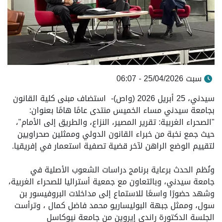
سبت 25/04/2026 - 06:07
سيدني، 25 أبريل 2026 (واص)- استضاف مبنى كلية القانون
بجامعة سيدني مساء الخميس منتدى عامًا هامًا بعنوان:
"الصحراء الغربية: تقرير المصير، النزاع، والطريق إلى الأمام"،
حيث جمع نخبة من خبراء القانون الدولي وممثلين صحراويين
لتقييم الوضع الراهن لآخر قضية تصفية استعمار في إفريقيا.
ونُظم الحدث برعاية برنامج دراسات الشعوب الأصلية في
جامعة سيدني، وبالتعاون مع جمعية أستراليا للصحراء الغربية،
وشهد حضورًا واسعًا للاستماع إلى مداخلات البروفيسور بن
سول، وممثل جبهة البوليساريو محمد فاضل كمال ، وترأست
الجلسة الدكتورة راندي إيروين من جامعة نيوكاسل