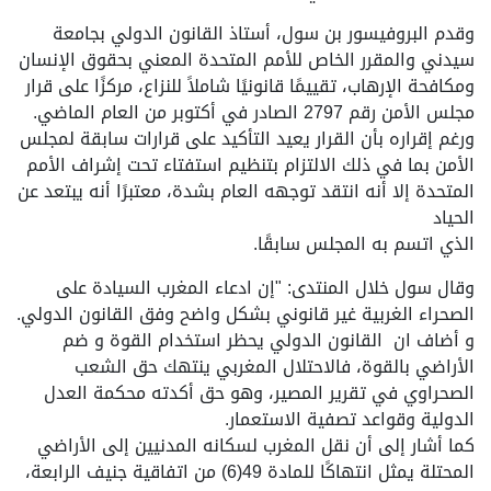
و قدم البروفيسور بن سول، أستاذ القانون الدولي بجامعة
سيدني والمقرر الخاص للأمم المتحدة المعني بحقوق الإنسان
ومكافحة الإرهاب، تقييمًا قانونيًا شاملاً للنزاع، مركزًا على قرار
مجلس الأمن رقم 2797 الصادر في أكتوبر من العام الماضي.
ورغم إقراره بأن القرار يعيد التأكيد على قرارات سابقة لمجلس
الأمن بما في ذلك الالتزام بتنظيم استفتاء تحت إشراف الأمم
المتحدة إلا أنه انتقد توجهه العام بشدة، معتبرًا أنه يبتعد عن
الحياد
الذي اتسم به المجلس سابقًا.
وقال سول خلال المنتدى: "إن ادعاء المغرب السيادة على
الصحراء الغربية غير قانوني بشكل واضح وفق القانون الدولي.
و أضاف ان القانون الدولي يحظر استخدام القوة و ضم
الأراضي بالقوة، فالاحتلال المغربي ينتهك حق الشعب
الصحراوي في تقرير المصير، وهو حق أكدته محكمة العدل
الدولية وقواعد تصفية الاستعمار.
كما أشار إلى أن نقل المغرب لسكانه المدنيين إلى الأراضي
المحتلة يمثل انتهاكًا للمادة 49(6) من اتفاقية جنيف الرابعة،