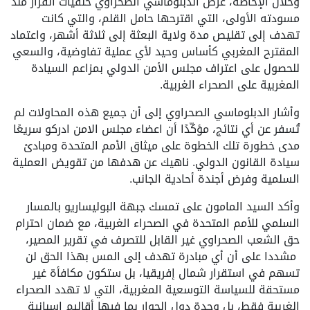
وخلال الإحاطة، عرض الدبلوماسي الصحراوي خلفيات القرار منذ
مسودته الأولى، التي اقترحها حامل القلم، والتي كانت
تهدف إلى تقليص مدة ولاية البعثة إلى ثلاثة أشهر، واعتماد
المقترح المغربي كأساس وحيد لأي عملية تفاوضية، والسعي
للحصول على اعتراف مجلس الأمن الدولي بمزاعم السيادة
المغربية على الصحراء الغربية.
وأشار الدبلوماسي الصحراوي إلى أن جميع هذه المحاولات لم
تُسفر عن أي نتائج، مؤكّدًا أن اعضاء مجلس الامن ادركو سريعًا
مدى خطورة تلك الخطوة على ميثاق الأمم المتحدة ومبادئ
سيادة القانون الدولي. ناهيك عن هدفها من تقويض العملية
السلمية وفرض أجندة أحادية الجانب.
وأكد السيد المامون على تمسك جبهة البوليساريو بالمسار
السلمي للأمم المتحدة في الصحراء الغربية، مع ضمان احترام
حق الشعب الصحراوي غير القابل للتصرف في تقرير المصير،
مشددا على أن أي مبادرة تهدف إلى المس بهذا الحق لن
تسهم في استقرار شمال إفريقيا، بل ستكون مكافأة غير
مستحقة للسياسة التوسعية المغربية، التي لا تهدد الصحراء
الغربية فقط، بل وحدة دول الجوار بما فيها أقاليم اسبانية