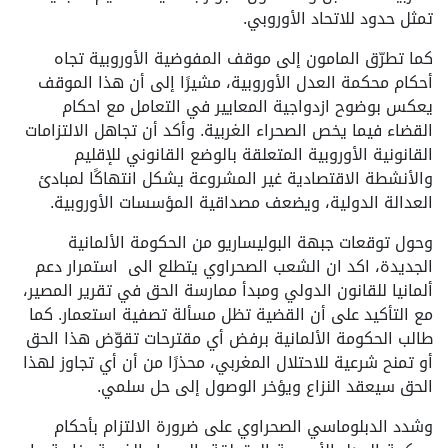
تمثل حدود للاتحاد الأوروبي.
كما تطرّق المامون إلى موقف المفوضية الأوروبية تجاه
أحكام محكمة العدل الأوروبية، مشيرًا إلى أن هذا الموقف
يعكس بوضوح ازدواجية المعايير في التعامل مع احكام
القضاء فيما يخص الصحراء الغربية. وأكد أن تجاهل الالتزامات
القانونية الأوروبية المتعلقة بالوضع القانوني للإقليم
والأنشطة الاقتصادية غير المشروعة يشكل انتهاكًا لمبادئ
العدالة الدولية، ويضعف مصداقية المؤسسات الأوروبية.
وحول توقعات جبهة البوليساريو من الحكومة الألمانية
الجديدة، اكد ان الشعب الصحراوي يتطلع الى استمرار دعم
ألمانيا للقانون الدولي ومبدأ ممارسة الحق في تقرير المصير،
مع التأكيد على أن القضية تظل مسألة تصفية استعمار. كما
طالب الحكومة الألمانية برفض أي مقترحات تقوّض هذا الحق
أو تمنح شرعية للاحتلال المغربي، محذرًا من أن أي تجاوز لهذا
الحق سيعقد النزاع ويؤخر الوصول إلى حل سلمي.
وشدد الدبلوماسي الصحراوي على ضرورة الالتزام بأحكام