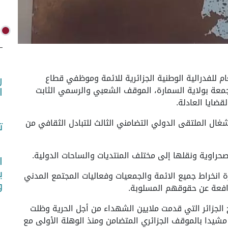
(واص)- جدد الأمين العام للفدرالية الوطنية الجزائرية للائمة وموظفي قطاع
ر
جمعة بولاية السمارة، الموقف الشعبي والرسمي الثابت
ا
ضايا العادلة.
شغال الملتقى الدولي التضامني الثالث للتبادل الثقافي من
ت
حراوية ونقلها إلى مختلف المنتديات والساحات الدولية.
ا
ب
رة انخراط جميع الائمة والجمعيات وفعاليات المجتمع المدني
و
افعة عن حقوقهم المسلوبة.
خ الجزائر التي قدمت ملايين الشهداء من أجل الحرية وظلت
 مشيدا بالموقف الجزائري المتضامن ومنذ الوهلة الأولى مع