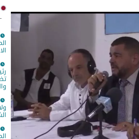
الم
الا
رئي
تضا
وا
ولا
الش
الم