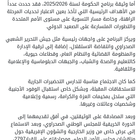
أما وثيقة برنامج الحكومة لسنة 2025/2026، فقد حددت عدداً
من الأهداف الرئيسية التي تأخذ بعين الاعتبار تحديات المرحلة
الراهنة، وخاصة مسار التسوية على مستوى الأمم المتحدة
والتطورات المتسارعة على الصعيد الدولي.
ويركز البرنامج على واجهات رئيسية مثل جيش التحرير الشعبي
الصحراوي وانتفاضة الاستقلال، إضافة إلى ترقية الإدارة
والمنظومة القضائية والنظام العام، وقطاعات حيوية،
كالتعليم والصحة والشباب، والجبهات الدبلوماسية والإعلامية
والثقافية.
كما كان الاجتماع مناسبة لتدارس التحضيرات الجارية
للاستحقاقات المقبلة، وبشكل خاص استقبال الوفود الأجنبية
التي ستحل بمخيمات العزة والكرامة، رسمية وإعلامية
وشخصيات وعائلات وغيرها.
وبعد المصادقة على الوثيقتين، في أفق تقديمهما إلى
الدورة الخريفية للمجلس الوطني الصحراوي، وبعد الاستماع
إلى عرض خاص من وزير الخارجية والشؤون الإفريقية حول
مناقشات مجلس الأمن الدولي ومصادقته على القرار2797،