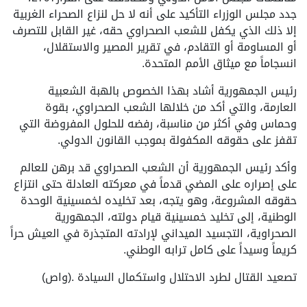
جدد مجلس الوزراء التأكيد على أنه لا حل لنزاع الصحراء الغربية
إلا ذلك الذي يكفل للشعب الصحراوي حقه، غير القابل للتصرف
أو المساومة أو التقادم، في تقرير المصير والاستقلال،
انسجاماً مع ميثاق الأمم المتحدة.
رئيس الجمهورية أشاد بهذا الخصوص بالهبة الشعبية
العارمة، والتي أكد من خلالها الشعب الصحراوي، بقوة
وحماس وفي أكثر من مناسبة، رفضه للحلول المفروضة التي
تقفز على حقوقه المكفولة بموجب القانون الدولي.
وأكد رئيس الجمهورية أن الشعب الصحراوي قد برهن للعالم
على إصراره على المضي قدماً في معركته العادلة حتى انتزاع
حقوقه المشروعة، وهو يتجه، بعد تخليده لخمسينية الوحدة
الوطنية، إلى تخليد خمسينية قيام دولته، الجمهورية
الصحراوية، التجسيد الميداني لإرادته المتجذرة في العيش حراً
كريماً وسيداً على كامل ترابه الوطني.
تصعيد القتال لطرد الاحتلال واستكمال السيادة .(واص)