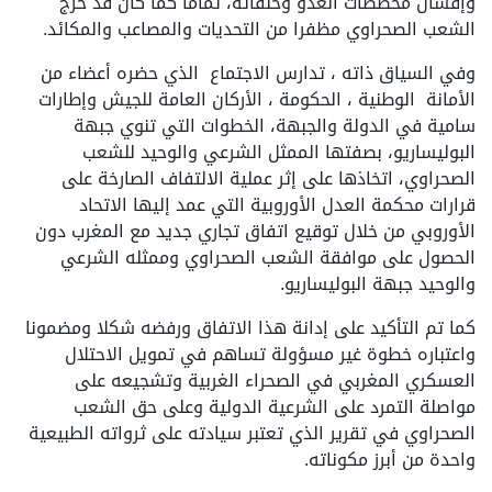
وإفشال مخططات العدو وحلفائه، تماما كما كان قد خرج
الشعب الصحراوي مظفرا من التحديات والمصاعب والمكائد.
وفي السياق ذاته ، تدارس الاجتماع الذي حضره أعضاء من
الأمانة الوطنية ، الحكومة ، الأركان العامة للجيش وإطارات
سامية في الدولة والجبهة، الخطوات التي تنوي جبهة
البوليساريو، بصفتها الممثل الشرعي والوحيد للشعب
الصحراوي، اتخاذها على إثر عملية الالتفاف الصارخة على
قرارات محكمة العدل الأوروبية التي عمد إليها الاتحاد
الأوروبي من خلال توقيع اتفاق تجاري جديد مع المغرب دون
الحصول على موافقة الشعب الصحراوي وممثله الشرعي
والوحيد جبهة البوليساريو.
كما تم التأكيد على إدانة هذا الاتفاق ورفضه شكلا ومضمونا
واعتباره خطوة غير مسؤولة تساهم في تمويل الاحتلال
العسكري المغربي في الصحراء الغربية وتشجيعه على
مواصلة التمرد على الشرعية الدولية وعلى حق الشعب
الصحراوي في تقرير الذي تعتبر سيادته على ثرواته الطبيعية
واحدة من أبرز مكوناته.