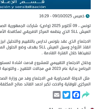
خميس 09/10/2025 - 16:29
تونس ، 09 أكتوبر 2025 (واص)- شاركت ا
العيش SLL الذي ينظمه المركز الافريقي لمكافحة الأمراض و الوقاية منها Africa .
الاجتماع الذي عقد بتونس تدارس بالتقييم والتحليل ابرز
انقاذ الأرواح وسبل العيش SLL به
تنفيذها خلال الفترة القادمة .
وخلال الاجتماع التقييمي للمشروع قدمت اشادة لمستوى ت
البرنامج بداية عام 2023 في مجالات التلقيح ، والتوعية الصحية والصحة المجتمعية .
مثل الدولة الصحراوية في الاجتماع وفد من وزارة الصح
المركزي للوقاية والاخت تكبر احمد القائد صالح المكلفة
Email
Facebook
Twitter