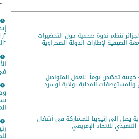
إيط
"را
لجزائر تنظم ندوة صحفية حول التحضيرات
معة الصيفية لإطارات الدولة الصحراوية
"ال
الأ
في 
 كوبية تخصّص يوماً للعمل المتواصل
المستوصفات المحلية بولاية أوسرد
وح
تس
ال
وية يصل إلى إثيوبيا للمشاركة في أشغال
للم