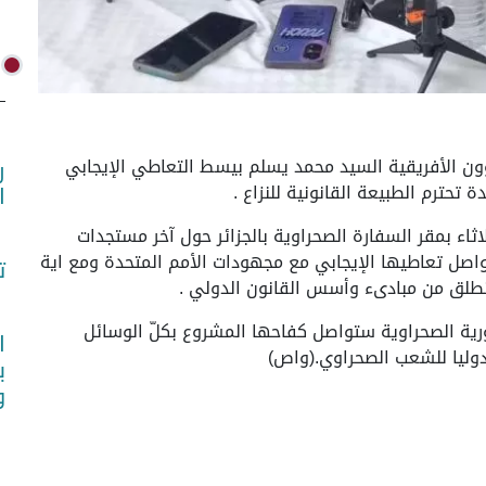
ر الخارجية والشؤون الأفريقية السيد محمد يسلم بيسط التعاطي الإيجابي
ر
حترم الطبيعة القانونية للنزاع .
ا
ء بمقر السفارة الصحراوية بالجزائر حول آخر مستجدات
اصل تعاطيها الإيجابي مع مجهودات الأمم المتحدة ومع اية
ت
تنطلق من مبادىء وأسس القانون الدولي .
رية الصحراوية ستواصل كفاحها المشروع بكلّ الوسائل
ا
دوليا للشعب الصحراوي.(واص)
ب
و