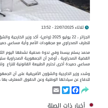
ثلاثاء 22/07/2025 - 13:52
الجزائر ، 22 يوليو 2025 (واص)- أكد وزي
للطرف الصحراوي مع مجهودات الأمم وأية مساعي حميدة ت
محمد يسلم بيسط وفي ندوة صحفية نشطها اليوم الثلاثا
القضية الصحراوية ، أوضح أن الجمهورية الصحراوية ستو
مساعي حميدة أخرى تحترم الطبيعة القانونية للنزاع و
وشدد وزير الخارجية والشؤون الأفريقية على أن الجمهو
للدفاع عن سيادتها الوطنية وعن الحقوق المعترف بها 
Email
Facebook
Twitter
أخبار ذات الصلة