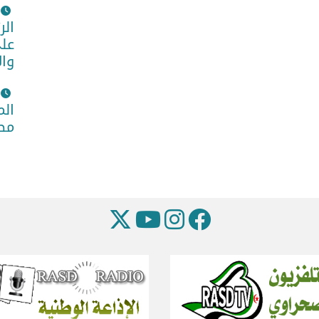
الر
على
وا
الم
مطل