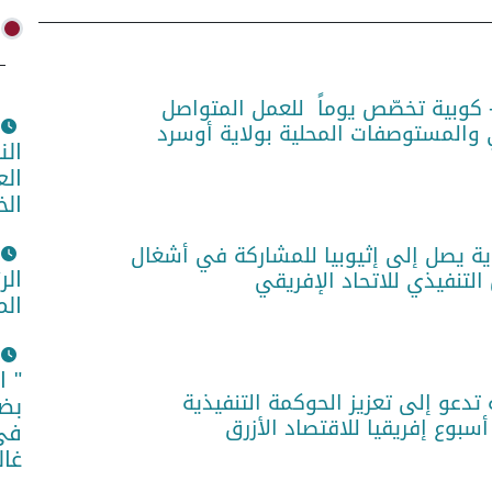
 كوبية تخصّص يوماً للعمل المتواصل
المستوصفات المحلية بولاية أوسرد
الن
الع
الخ
وية يصل إلى إثيوبيا للمشاركة في أشغال
الر
الم
" ا
تدعو إلى تعزيز الحوكمة التنفيذية
بضم
أسبوع إفريقيا للاقتصاد الأزرق
في 
غال