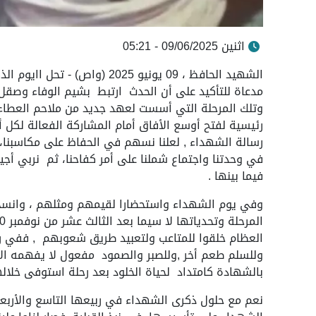
اثنين 09/06/2025 - 05:21
الشهيد الحافظ ، 09 يونيو 2025 
مدعاة للتأكيد على أن الحدث ارتبط بشيم الوفاء وصقل 
وتلك المرحلة التي أسست لعهد جديد من ملاحم العطاء 
رئيسية لفتح أوسع الأفاق أمام المشاركة الفعالة لكل أ
رسالة الشهداء , لعلنا نسهم في الحفاظ على مكاسبنا، ولع
في وحدتنا واجتماع شملنا على أمر كفاحنا، ثم نربي أجي
فيما بينها .
وفي يوم الشهداء واستحضارا لقيمهم ومثلهم ، وانسجا
العظام خلقوا للمتاعب ولتعبيد طريق شعوبهم , ففي ر
وللسلم طعم أخر ,وللصبر والصمود مفعول لا يفهمه الا م
بالشهادة كامتداد لحياة الخلود بعد رحلة استوفى خلا
نعم مع حلول ذكرى الشهداء في ربيعها التاسع والأربعي