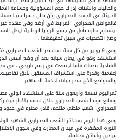
الشهداء على تأسيسها في نبذ القبلية, فصار لزاما علين
والجاليات والشتات إدراك حجم المسؤولية وجسامة الأمانة
الخبيثة في الجسد الصحراوي وأن نظل جسرا متينا مسلح
فالمواطن الصحراوي المرابط في أرضه وفي عهده غير م
يستلزم نظرة تأمل من جميع الزوايا الوطنية ليظل الاس
وضخ التضحيات في سبيل تحقيقهما .
وفي 9 يونيو من كل سنة يستحضر الشعب الصحراوي ذ
استشهد وهو في ريعان شبابه بعد أن وضع أسس الدول
القيادية بصفات قلما اجتمعت في زعيم تاريخي ، في مجا
إعلامية وقدرة على استشراف المستقبل بأدق تفاصيله.
والمتواضع الذي سخر حياته لخدمة الجماهير.
تمراليوم تسعة وأربعون سنة على استشهاد الولي مصطف
ومنابع قوة الشعب الصحراوي خلال لقاءه بالأطر حيث ركز
الصحراوي” شعب منظم، ملتحم، قادر، محترم في حدود وط
وفي هذا اليوم يستذكر الشعب الصحراوي الشهيد الولي ا
الثورة المظفرة في ميدان المعارك وفي سجون الإحتلا
ميادين وأماكن مختلفة.