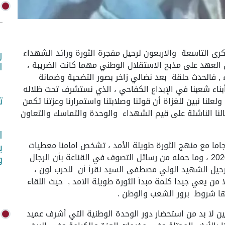
(واص) - تحل اايوم الذكرى التاسعة والاربعون لرحيل مفجرة الثورة ورائد الشهداء
ر
العهد على مذبح الاستقلال الوطني مهما كانت الضريبة ،
ا
, فالحدث حلقة بعد نضالي زاخر بصور التضحية وضمانة
بناء شعبنا في الإبداع الكفاحي ، الذي نستشرف تحت ظلاله
ت
لنا نبين للغزاة أن قوتنا وصلابتنا واستمرارنا وعزتنا تكمن
النا الناشئة على قيم الشهداء والوحدة والتماسك والتعاون
ا
ما مع منهج الثورة طويلة الأمد ، تشخص امامنا معطيات
ب
المرحلة وتحدياتها لا سيما بعد الثالث عشر من نوفمبر 2020 ، وما حمله من رسائل التصوف في القناعة بأن الرجال
و
حيل الشهيد الولي مصطفى السيد نقرأ أن للحرب لون ،
ن يعي جيدا كلمة مبدأ الثورة طويلة الامد , حيث اللقاء
لها شروط برور الشعب والوطن .
ن لا بد من استحضار دور الوحدة الوطنية التي أشرف عميد