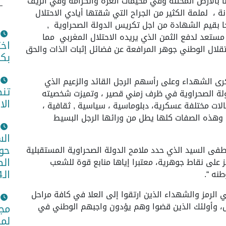
ا بالأرض المحتلة وفي مخيمات العزة والكرامة وفي الريف
 ، لملمة الكثير من الجراح التي شقتها أيادي الاحتلال
ا بقيم الشهادة من اجل تكريس الدولة الصحراوية ,
ستعد لدفع الثمن الذي يريده الاحتلال المغربي مما
اخت
تقلال الوطني جوهر المرافعة عن فضائل إثبات الذات والحق
بكو
كرى الشهداء وعلى رأسهم الرجل القائد والزعيم الذي
تن
ة الصحراوية في ظرف زمني قصير ، وتميزت شخصيته
الا
لات مختلفة عسكرية، دبلوماسية ، سياسية , ثقافية ،
 وهذه الصفات كلها يطل من ورائها الرجل البسيط
الس
حول
ى السيد الذي حدد ملامح الدولة الصحراوية المستقبلية
الص
 على نقاط جوهرية، معتبرا إياها منابع قوة للشعب
الـ14
نه “.
لرمز والشهداء الذين ارتقوا إلى العلا في كافة مراحل
ل، وأولئك الذين قضوا وهم يؤدون واجبهم الوطني في
مجم
لمص