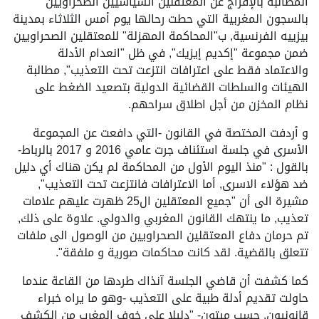
المطالبة بالإفراج عن المعتقلين السياسيين الصحراويين
بالسجون المغربية التي حطت رحالها يوم أمس الثلاثاء بمدينة
بيزييه الفرنسية, ب"المحاكمة المهزلة" للمعتقلين الصحراويين
ضمن مجموعة "إكديم إيزيك", في ظل "انعدام الأدلة
والاعتماد فقط على اعترافات انتزعت تحت التعذيب", مطالبة
الهيئات والسلطات القضائية الدولية بتصعيد الضغط على
نظام المخزن من أجل اطلاق سراحهم.
و أردفت المختصة في القانون -التي دافعت عن المجموعة
الأسرى في جلسة استئناف جرت عامي 2016 و 2017 بالرباط-
بالقول : "منذ اليوم الأول من المحاكمة لم يكن هناك أي دليل
ضد هؤلاء الاسرى, أما الاعترافات فانتزعت تحت التعذيب",
مشيرة الى أن "جميع المعتقلين ال25 ظهرت عليهم علامات
تعذيب, ما ينتهك القانون المغربي والدولي. علاوة على ذلك,
تم حرمان دفاع المعتقلين الصحراويين من الوصول الى ملفات
تتعلق بالقضية. لقد كانت محاكمات صورية و ملفقة".
كما كشفت أن قاضي الجلسة آنذاك طردها من القاعة عندما
حاولت تقديم أدلة طبية على التعذيب -وهو ما يراه خبراء
قانونيون, حسب ميتون- "دليلا على خوف المغرب من الكشف