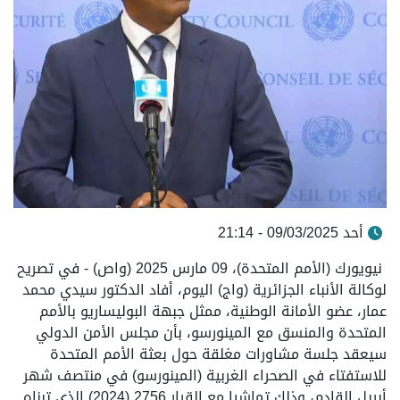
أحد 09/03/2025 - 21:14
نيويورك (الأمم المتحدة)، 09 مارس 2025 (واص) - في تصريح
لوكالة الأنباء الجزائرية (واج) اليوم، أفاد الدكتور سيدي محمد
عمار، عضو الأمانة الوطنية، ممثل جبهة البوليساريو بالأمم
المتحدة والمنسق مع المينورسو، بأن مجلس الأمن الدولي
سيعقد جلسة مشاورات مغلقة حول بعثة الأمم المتحدة
للاستفتاء في الصحراء الغربية (المينورسو) في منتصف شهر
أبريل القادم، وذلك تماشيا مع القرار 2756 (2024) الذي تبناه