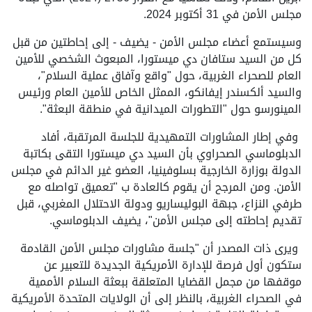
مجلس الأمن في 31 أكتوبر 2024.
وسيستمع أعضاء مجلس الأمن - يضيف - إلى إحاطتين من قبل
كل من السيد ستافان دي ميستورا، المبعوث الشخصي للأمين
العام للصحراء الغربية، حول "واقع وآفاق عملية السلام"،
والسيد ألكسندر إيفانكو، الممثل الخاص للأمين العام ورئيس
المينورسو حول "التطورات الميدانية في منطقة البعثة".
وفي إطار المشاورات التمهيدية للجلسة المرتقبة، أفاد
الدبلوماسي الصحراوي بأن السيد دي ميستورا التقى بكاتبة
الدولة بوزارة الخارجية بسلوفينيا، العضو غير الدائم في مجلس
الأمن. ومن المرجح أن يقوم كالعادة ب "تعميق تواصله مع
طرفي النزاع، جبهة البوليساريو ودولة الاحتلال المغربي، قبل
تقديم إحاطته إلى مجلس الأمن"، يضيف الدبلوماسي.
ويرى ذات المصدر أن "جلسة مشاورات مجلس الأمن القادمة
ستكون أول فرصة للإدارة الأمريكية الجديدة للتعبير عن
موقفها من مجمل القضايا المتعلقة ببعثة السلام الأممية
في الصحراء الغربية، بالنظر إلى أن الولايات المتحدة الأمريكية