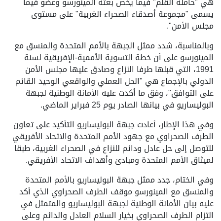
هي "حاملة القلم" فيما يخص بعثة المينورسو وعضو فيما
يسمى "مجموعة أصدقاء الصحراء الغربية" على مستوى
مجلس الأمن".
وبالمناسبة، شدد ممثل الجبهة بالأمم المتحدة والمنسق مع
المينورسو على أن خطة التسوية الأممية-الإفريقية لسنة
1991، التي قبلها طرفا النزاع وصادق عليها مجلس الأمن
الدولي بالإجماع هي "الحل العملي والواقعي الوحيد القائم
على التوافق"، وفق ما أكدت عليه الأمانة الوطنية لجبهة
البوليساريو في بيانها الصادر يوم 25 فبراير الماضي.
وفي هذا الإطار، أعادت جبهة البوليساريو التأكيد على تعاون
الطرف الصحراوي مع جهود الأمم المتحدة والاتحاد الأفريقي
للتوصل إلى حل عادل ودائم للنزاع في الصحراء الغربية، طبقا
لميثاق الأمم المتحدة ومبادئ وأهداف الاتحاد الأفريقي.
وفي الختام، جدد ممثل جبهة البوليساريو بالأمم المتحدة
والمنسق مع المينورسو موقف الطرف الصحراوي الذي أكد
عليه بيان الأمانة الوطنية لجبهة البوليساريو والمتمثل في
التزام الطرف الصحراوي بخيار السلام العادل والدائم وعلى