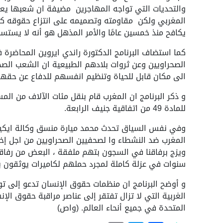
والتحديات التي تواجه المهاجرين مضيفة ان شعبها يعا
المغربي ولكن مقاومته وتصميمه على انتزاع حقوقه كا
يكافح منذ خمسين عامًا والأمر المذهل هو أنه لا يستسلم
كما استضاف البرنامج الدكتورة راندي ايروين المحاضرة 
الصحراويين وعن ثروات بلادهم الطبيعية ان الشعب الص
الى مكان قابل للحياة وتنظيم انفسهم للدفاع عن حقهم
و ذكر البرنامج ان المغرب قام بنقل مئات الآلاف من المس
للمادة 49 من اتفاقية جنيف الرابعة.
وفي نفس السياق تحدث محمد ميارة منسق وكالة ايكيب م
المغرب ضد النشطاء وا لصحفيين الصحراويين من اجل إخرا
سنوات في عزلة كاملة لمجرد حملهم لكاميرات يوثقون بها ج
و أوضح البرنامج ان منظمات حقوق الإنسان تدعو إلى تو
الغربية التي لا تزال تفتقر إلى عناصر مراقبة حقوق الإ
المتحدة في جميع أنحاء العالم. (واص)