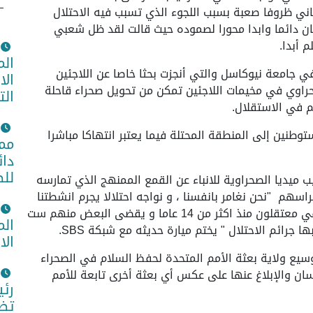
ني ظروفا صعبة بسبب اللجوء الذي تسبب فيه الاحتلال
ن دائما وابدا محورا لصموده حيث قالت لقد ظل شعبي
 أبدا.
الم
في جامعة نيوكاسل والتي أنجزت بحثا خاصا عن اللاجئين
الا
حراوي في مخيمات اللاجئين تمكن من تحويل صحراء قاحلة
الت
 في الاستقلال.
توطنين إلى المنطقة المحتلة فيما يعتبر انتهاكا مباشرا
ممث
دائ
للض
يديا الصحراوية للانباء عن القمع الممنهج الذي تمارسه
سهم "نحن نغامر بانفسنا ، و نواجه احتلالا يجرم انشطتنا
ويزج برفاقنا في السجون بتهم ملفقة ، البعض من رفاقي معتقلون منذ اكثر من 14 عاما و يقضى البعض منهم ست
الم
رائم الاحتلال " يختم ميارة حديثه مع شبكة SBS.
الا
سيع ولاية بعثة الأمم المتحدة لحفظ السلام في الصحراء
نسان والإبلاغ عنها على عكس أي بعثة أخرى تابعة للأمم
رئي
تضا