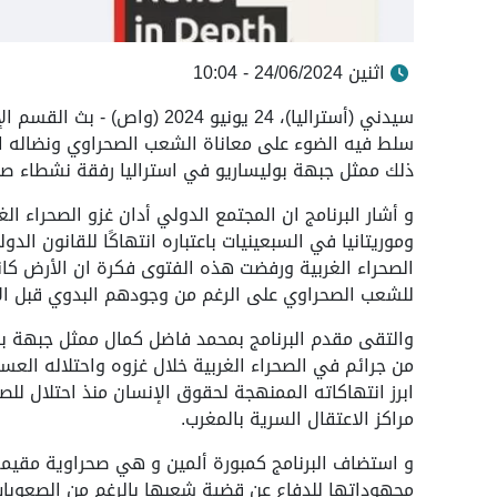
اثنين 24/06/2024 - 10:04
سيدني (أستراليا)، 24 يونيو 24
سلط فيه الضوء على معاناة الشعب الصحراوي ونضاله ا
ذلك ممثل جبهة بوليساريو في استراليا رفقة نشطاء صحر
و أشار البرنامج ان المجتمع الدولي أدان غزو الصحراء ا
وموريتانيا في السبعينيات باعتباره انتهاكًا للقانون الد
الصحراء الغربية ورفضت هذه الفتوى فكرة ان الأرض كان
للشعب الصحراوي على الرغم من وجودهم البدوي قبل الا
والتقى مقدم البرنامج بمحمد فاضل كمال ممثل جبهة بول
من جرائم في الصحراء الغربية خلال غزوه واحتلاله العسك
ابرز انتهاكاته الممنهجة لحقوق الإنسان منذ احتلال للص
مراكز الاعتقال السرية بالمغرب.
و استضاف البرنامج كمبورة ألمين و هي صحراوية مقيمة 
مجهوداتها للدفاع عن قضية شعبها بالرغم من الصعوبات