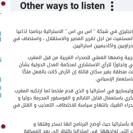
20 (واص) - بث القسم الإنجليزي في شبكة " اس بي اس " الاسترالية برنامجا اذاعيا
ر
لمستميت من اجل تقرير المصير والاستقلال ، واستضاف في
ا
اويين واكاديميين استراليين.
لغربية وضمها الفعلي للصحراء الغربية من قبل المغرب
ت
ولي وتجاوزًا للرأي الاستشاري لمحكمة العدل الدولية بشأن
ت منطقة بغير سكان قائلة إن الأرض كانت بالفعل ملكًا
ستعمار الإسباني.
ا
ب
يساريو في استراليا و الذي قدم ملخصا لما ارتكبه المغرب
و
ري باستعمال قنابل النابالم و الفوسفور المحرمة دوليا و
حراء العًبيك بانتهاج سياسة للاختطاف، التعذيب و القتل في
بأستراليا حيث أوضح البرنامج انها تسخر وقتها و
 التي تواجهها في استراليا بالنظر الى بعد المسافة