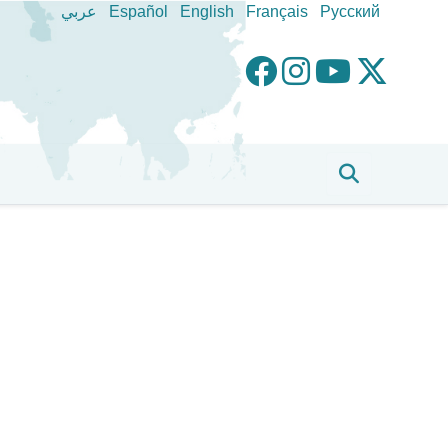
عربي
Español
English
Français
Pусский