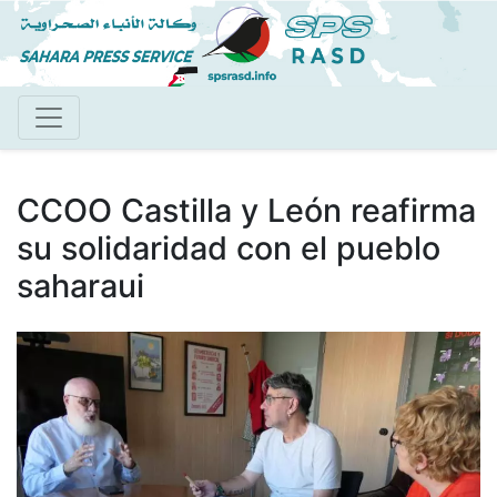
Pasar
al
contenido
principal
CCOO Castilla y León reafirma
su solidaridad con el pueblo
saharaui