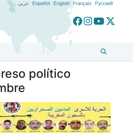
عربي
Español
English
Français
Pусский
reso político
ambre