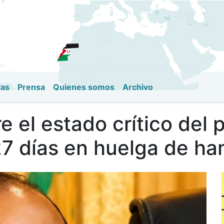
Pasar
al
contenido
principal
das
Prensa
Quienes somos
Archivo
 el estado crítico del p
27 días en huelga de h