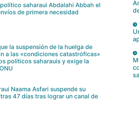
Ar
político saharaui Abdalahi Abbah el
d
envíos de primera necesidad
U
a
ue la suspensión de la huelga de
n a las «condiciones catastróficas»
Mu
os políticos saharauis y exige la
c
la ONU
s
araui Naama Asfari suspende su
ras 47 días tras lograr un canal de