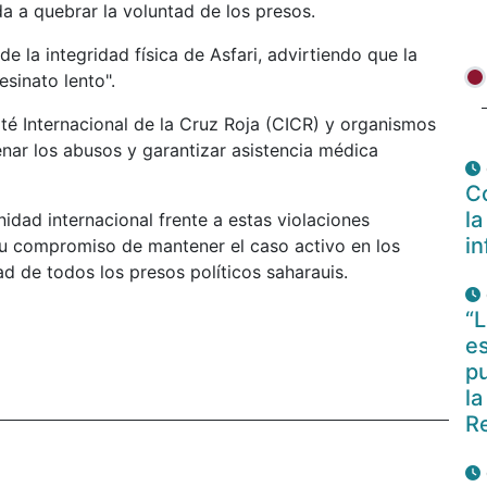
da a quebrar la voluntad de los presos.
 la integridad física de Asfari, advirtiendo que la
esinato lento".
té Internacional de la Cruz Roja (CICR) y organismos
nar los abusos y garantizar asistencia médica
Co
la
nidad internacional frente a estas violaciones
i
su compromiso de mantener el caso activo en los
ad de todos los presos políticos saharauis.
“L
es
pu
la
R