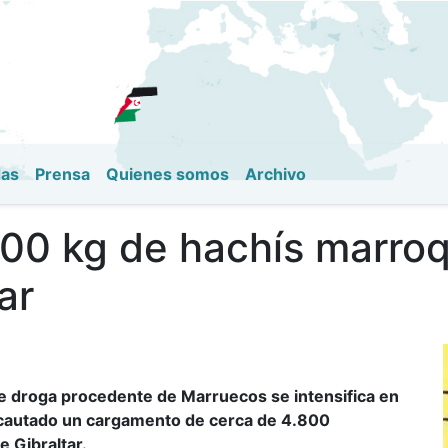
Pasar
al
contenido
principal
das
Prensa
Quienes somos
Archivo
800 kg de hachís marroq
ar
de droga procedente de Marruecos se intensifica en
incautado un cargamento de cerca de 4.800
 Gibraltar.