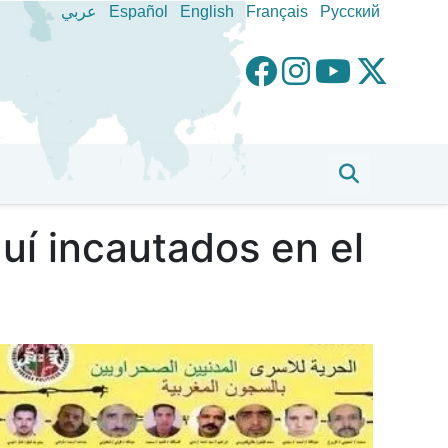
عربي
Español
English
Français
Pусский
uí incautados en el