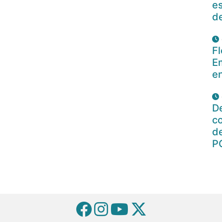
es
d
Fl
E
en
De
c
de
P