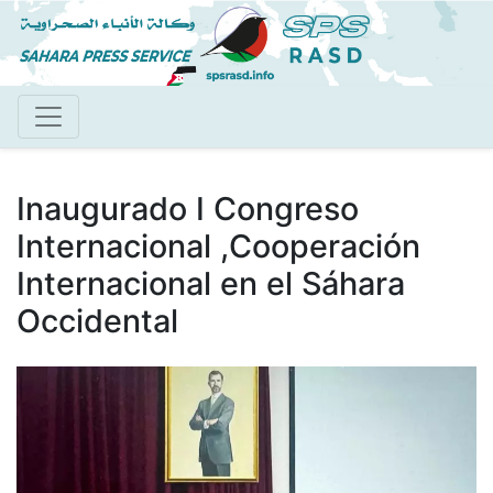
Pasar
al
contenido
principal
Inaugurado I Congreso
Internacional ,Cooperación
Internacional en el Sáhara
Occidental