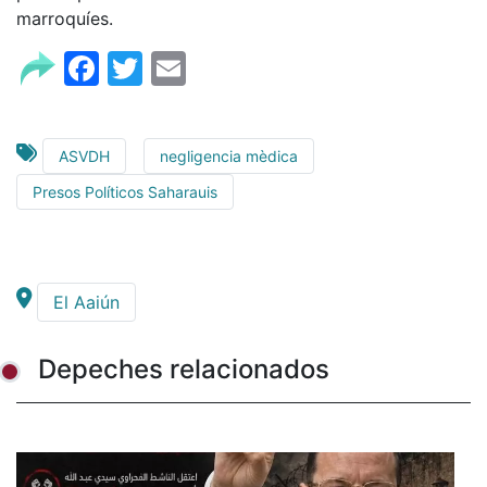
marroquíes.
Facebook
Twitter
Email
ASVDH
negligencia mèdica
Presos Políticos Saharauis
El Aaiún
Depeches relacionados