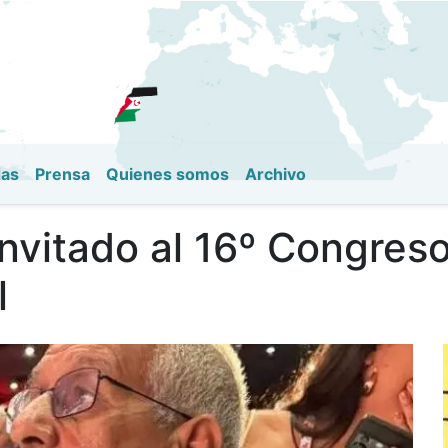
Pasar
al
contenido
principal
das
Prensa
Quienes somos
Archivo
nvitado al 16º Congreso
l