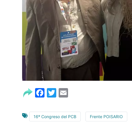
Facebook
Twitter
Email
16º Congreso del PCB
Frente POISARIO