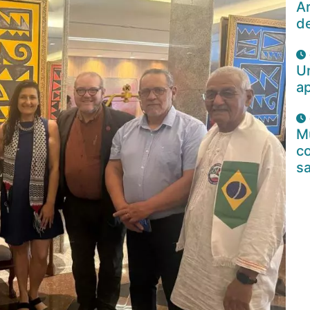
Ar
d
U
a
Mu
c
s