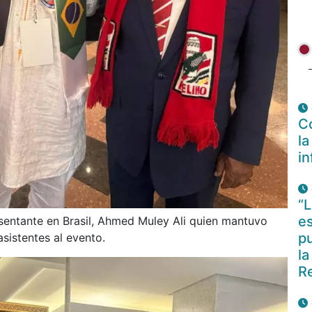
Co
la
i
“L
es
sentante en Brasil, Ahmed Muley Ali quien mantuvo
pu
sistentes al evento.
la
R