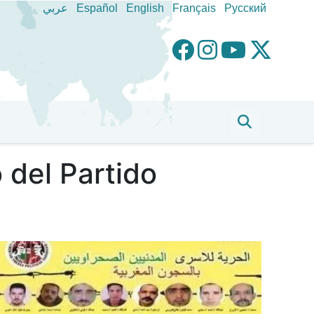
عربي
Español
English
Français
Pусский
 del Partido