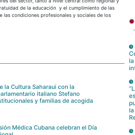
es del sector, tanto a nivel central como regional y
gratuidad de la educación y el cumplimiento de las
de las condiciones profesionales y sociales de los
Co
la
i
e la Cultura Saharaui con la
“L
parlamentario italiano Stefano
es
stitucionales y familias de acogida
pu
la
R
isión Médica Cubana celebran el Día
ional