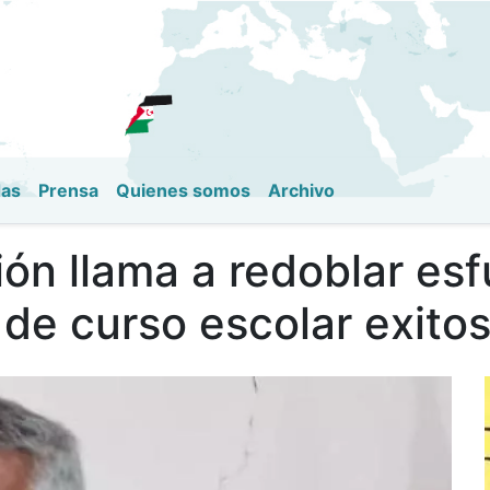
Pasar
al
contenido
principal
das
Prensa
Quienes somos
Archivo
ón llama a redoblar es
o de curso escolar exito