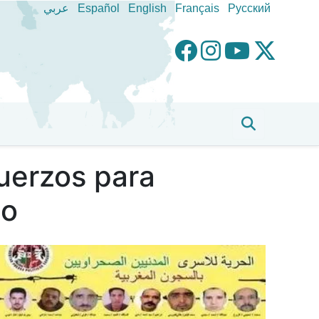
عربي
Español
English
Français
Pусский
fuerzos para
so