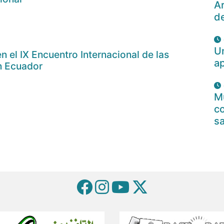
Ar
d
U
n el IX Encuentro Internacional de las
a
n Ecuador
Mu
c
s