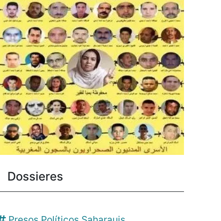
Dossieres
Presos Políticos Saharauis