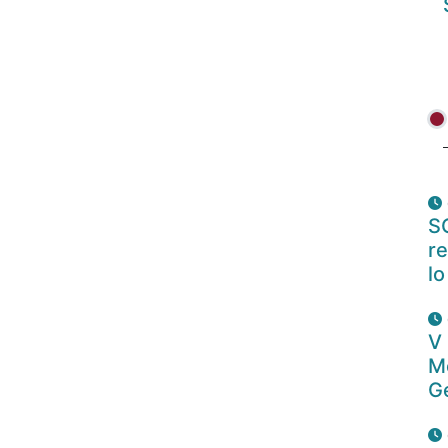
S
re
lo
V
M
Ge