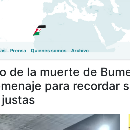
Pasar
al
contenido
principal
das
Prensa
Quienes somos
Archivo
rio de la muerte de Bum
omenaje para recordar s
 justas