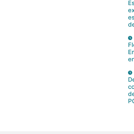
E
ex
es
d
Fl
E
en
De
c
de
P