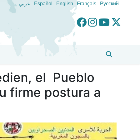
عربي
Español
English
Français
Pусский
edien, el Pueblo
u firme postura a